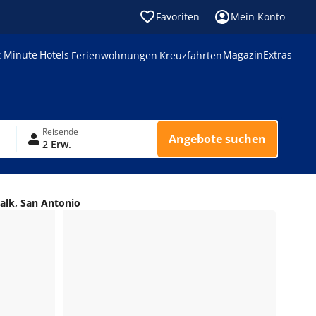
Favoriten
Mein Konto
t Minute
Hotels
Magazin
Extras
Ferienwohnungen
Kreuzfahrten
Reisende
Angebote suchen
2 Erw.
alk, San Antonio