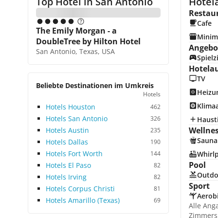
Top Hotel in
San Antonio
Hotel
Restau
Cafe
The Emily Morgan - a
Minim
DoubleTree by Hilton Hotel
Angebot
San Antonio, Texas, USA
Spiel
Hotela
TV
Beliebte Destinationen im Umkreis
Heizu
Hotels
Klima
Hotels Houston
462
Hotels San Antonio
326
Hausti
Wellne
Hotels Austin
235
Sauna
Hotels Dallas
190
Hotels Fort Worth
144
Whirl
Pool
Hotels El Paso
82
Outdo
Hotels Irving
82
Sport
Hotels Corpus Christi
81
Aerob
Hotels Amarillo (Texas)
69
Alle Ang
Zimmers