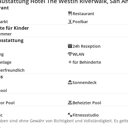
austattung Hotel The Westin Riverwalk, San An
rant
Restaurant
arkt
Poolbar
e für Kinder
zimmer
usstattung
24h Rezeption
ng
WLAN
anlage
für Behinderte
erfreundlich
ss
Sonnendeck
pool
or Pool
Beheizter Pool
ic
Fitnessstudio
aben sind ohne Gewähr von Richtigkeit und Vollständigkeit. Es gel
.