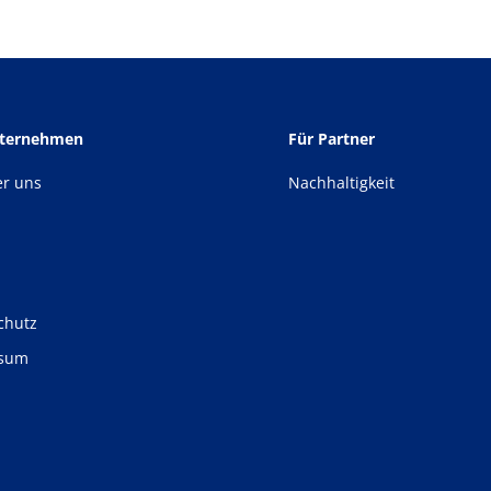
nternehmen
Für Partner
er uns
Nachhaltigkeit
chutz
ssum