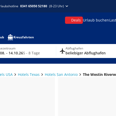
rlaubshotline
0341 65050 52180
(8-23 Uhr)
Deals
Urlaub buchen
Las
aub
Kreuzfahrten
sezeitraum
Abflughafen
08. - 14.10.26
5 - 8 Tage
beliebiger Abflughafen
els USA
Hotels Texas
Hotels San Antonio
The Westin Riverw