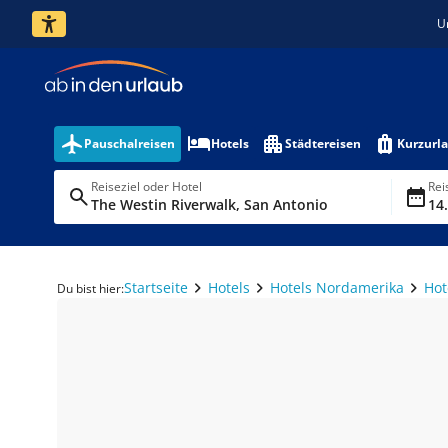
U
Pauschalreisen
Hotels
Städtereisen
Kurzurl
Reiseziel oder Hotel
Rei
The Westin Riverwalk, San Antonio
14.
Startseite
Hotels
Hotels Nordamerika
Hot
Du bist hier: