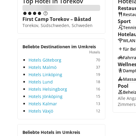
Top Hotel in
Torekov
Hotela
Restau
Resta
First Camp Torekov – Båstad
Sport
Torekov, Südschweden, Schweden
Tenni
Hotela
WLAN
Beliebte Destinationen im Umkreis
für Be
Hotels
Fahrra
Hotels Göteborg
70
Wellne
Hotels Malmö
37
Damp
Hotels Linköping
19
Massa
Hotels Lund
18
Pool
Hotels Helsingborg
16
Beheiz
Hotels Jönköping
15
Alle Ang
Hotels Kalmar
13
Zimmers
Hotels Växjö
12
Beliebte Hotels im Umkreis