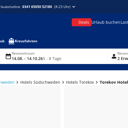
rlaubshotline
0341 65050 52180
(8-23 Uhr)
Deals
Urlaub buchen
Las
aub
Kreuzfahrten
Reisezeitraum
Reise
14.08. - 14.10.26
5 - 8 Tage
2 Erw
chweden
Hotels Südschweden
Hotels Torekov
Torekov Hotel