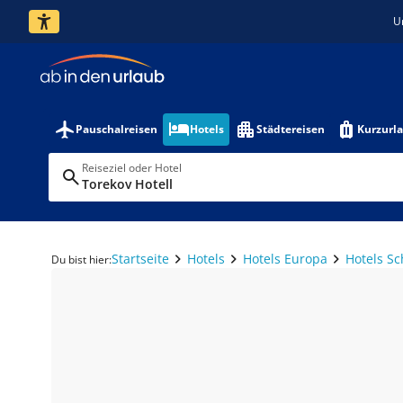
U
Pauschalreisen
Hotels
Städtereisen
Kurzurl
Reiseziel oder Hotel
Torekov Hotell
Startseite
Hotels
Hotels Europa
Hotels S
Du bist hier: