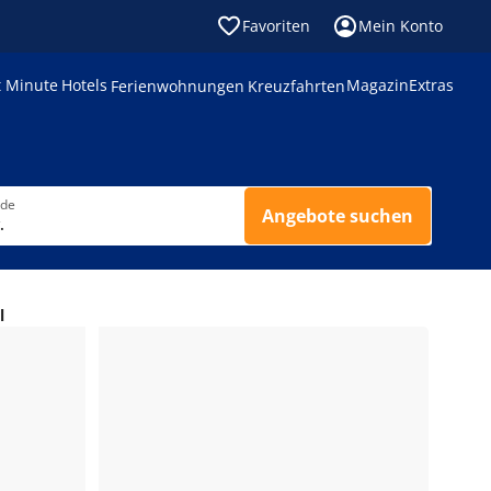
Favoriten
Mein Konto
t Minute
Hotels
Magazin
Extras
Ferienwohnungen
Kreuzfahrten
nde
Angebote suchen
.
l