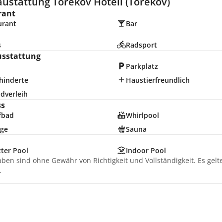
ustattung Torekov Hotell (Torekov)
rant
urant
Bar
s
Radsport
usstattung
Parkplatz
hinderte
Haustierfreundlich
dverleih
ss
fbad
Whirlpool
ge
Sauna
ter Pool
Indoor Pool
aben sind ohne Gewähr von Richtigkeit und Vollständigkeit. Es gel
.