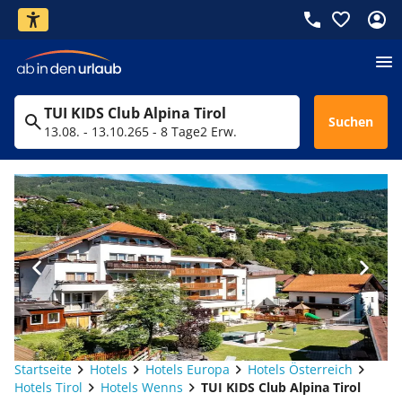
TUI KIDS Club Alpina Tirol
Suchen
13.08. - 13.10.26
5 - 8 Tage
2 Erw.
Startseite
Hotels
Hotels Europa
Hotels Österreich
Hotels Tirol
Hotels Wenns
TUI KIDS Club Alpina Tirol