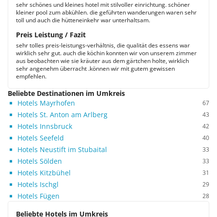
sehr schönes und kleines hotel mit stilvoller einrichtung. schöner
kleiner pool zum abkühlen. die geführten wanderungen waren sehr
toll und auch die hütteneinkehr war unterhaltsam.
Preis Leistung / Fazit
sehr tolles preis-leistungs-verhältnis, die qualität des essens war
wirklich sehr gut. auch die köchin konnten wir von unserem zimmer
aus beobachten wie sie kräuter aus dem gärtchen holte, wirklich
sehr angenehm überracht .können wir mit gutem gewissen
empfehlen.
Beliebte Destinationen im Umkreis
Hotels Mayrhofen
67
Hotels St. Anton am Arlberg
43
Hotels Innsbruck
42
Hotels Seefeld
40
Hotels Neustift im Stubaital
33
Hotels Sölden
33
Hotels Kitzbühel
31
Hotels Ischgl
29
Hotels Fügen
28
Beliebte Hotels im Umkreis