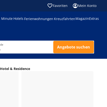
Favoriten
Mein Konto
t Minute
Hotels
Magazin
Extras
Ferienwohnungen
Kreuzfahrten
nde
Angebote suchen
.
Hotel & Residence