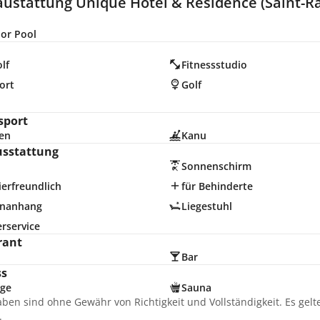
austattung Unique Hotel & Residence (Saint-R
or Pool
lf
Fitnessstudio
ort
Golf
n
sport
en
Kanu
usstattung
Sonnenschirm
erfreundlich
für Behinderte
nanhang
Liegestuhl
rservice
rant
Bar
ss
ge
Sauna
aben sind ohne Gewähr von Richtigkeit und Vollständigkeit. Es gel
.