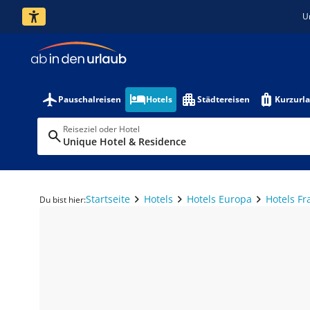
U
Pauschalreisen
Hotels
Städtereisen
Kurzurl
Reiseziel oder Hotel
Unique Hotel & Residence
Startseite
Hotels
Hotels Europa
Hotels Fr
Du bist hier: