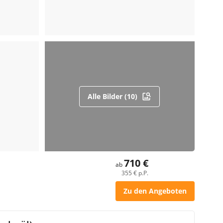
Alle Bilder (10)
710 €
ab
355 € p.P.
Zu den Angeboten