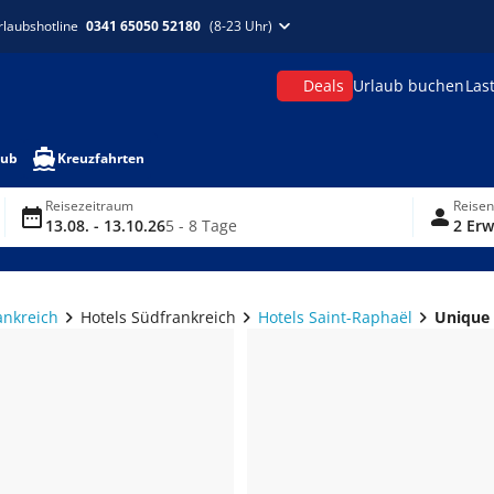
rlaubshotline
0341 65050 52180
(8-23 Uhr)
Deals
Urlaub buchen
Las
aub
Kreuzfahrten
Reisezeitraum
Reise
13.08. - 13.10.26
5 - 8 Tage
2 Erw
ankreich
Hotels Südfrankreich
Hotels Saint-Raphaël
Unique 