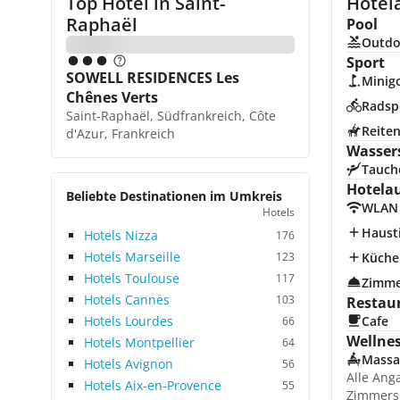
Top Hotel in
Saint-
Hotel
Raphaël
Pool
Outdo
Sport
SOWELL RESIDENCES Les
Minigo
Chênes Verts
Radsp
Saint-Raphaël, Südfrankreich, Côte
Reite
d'Azur, Frankreich
Wasser
Tauch
Hotela
Beliebte Destinationen im Umkreis
WLAN
Hotels
Hausti
Hotels Nizza
176
Hotels Marseille
123
Küche
Hotels Toulouse
117
Zimme
Hotels Cannes
103
Restau
Hotels Lourdes
Cafe
66
Wellne
Hotels Montpellier
64
Massa
Hotels Avignon
56
Alle Ang
Hotels Aix-en-Provence
55
Zimmers