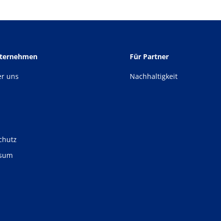
nternehmen
Für Partner
er uns
Nachhaltigkeit
chutz
ssum