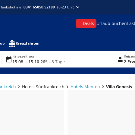
rlaubshotline
0341 65050 52180
(8-23 Uhr)
Deals
Urlaub buchen
Las
aub
Kreuzfahrten
Reisezeitraum
Reise
15.08. - 15.10.26
5 - 8 Tage
2 Erw
ankreich
Hotels Südfrankreich
Hotels Menton
Villa Genesis