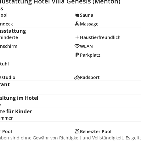
ustattung Hotel Villa Genesis (Menton)
ss
pool
Sauna
ndeck
Massage
usstattung
hinderte
Haustierfreundlich
nschirm
WLAN
Parkplatz
tuhl
sstudio
Radsport
rant
altung im Hotel
o
e für Kinder
zimmer
r Pool
Beheizter Pool
aben sind ohne Gewähr von Richtigkeit und Vollständigkeit. Es gel