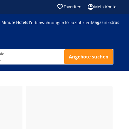
Favoriten
Mein Konto
t Minute
Hotels
Magazin
Extras
Ferienwohnungen
Kreuzfahrten
nde
Angebote suchen
.