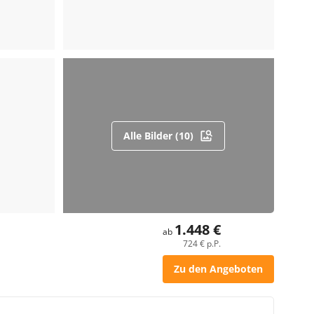
Alle Bilder (10)
1.448 €
ab
724 € p.P.
Zu den Angeboten