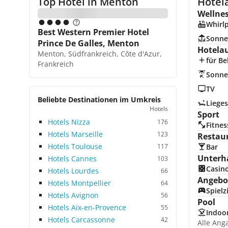
Top Hotel in
Menton
Hotela
Wellne
Whirl
Best Western Premier Hotel
Sonne
Prince De Galles, Menton
Hotela
Menton, Südfrankreich, Côte d'Azur,
für Be
Frankreich
Sonne
TV
Beliebte Destinationen im Umkreis
Lieges
Hotels
Sport
Hotels Nizza
176
Fitnes
Hotels Marseille
123
Restau
Hotels Toulouse
117
Bar
Unterh
Hotels Cannes
103
Casin
Hotels Lourdes
66
Angebot
Hotels Montpellier
64
Spiel
Hotels Avignon
56
Pool
Hotels Aix-en-Provence
55
Indoo
Hotels Carcassonne
42
Alle Ang