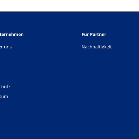
nternehmen
Für Partner
er uns
Nachhaltigkeit
chutz
ssum