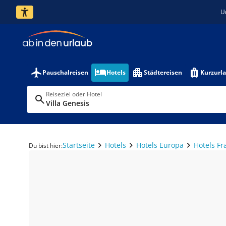
U
Pauschalreisen
Hotels
Städtereisen
Kurzurl
Reiseziel oder Hotel
Villa Genesis
Startseite
Hotels
Hotels Europa
Hotels Fr
Du bist hier: