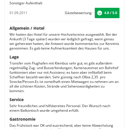
Sonstiger Aufenthalt
01.09.2011
Gästebewertung:
4.8 / 5.0
Allgemein / Hotel
Wir hatten das Hotel für unsere Hochzeitsreise ausgewählt. Bei der
Ankunft (3 Tage später) wurden wir lediglich gefragt, wann genau
wir geheiratet hatten, die Antwort wurde kommentarlos zur Kenntnis
genommen. Es gab keine Aufmerksamkeit des Hauses für uns.
Lage
Transfer vom Flughafen mit Kleinbus sehr gut; es gibt außerdem
regelmäßig Zug- und Busverbindungen, Kartenautomat am Bahnhof
funktioniert aber nur mit Assistenz; es kann aber imNotfall beim
Schaffner bezahlt werden. Sehr günstig nach Olbia 2,35  pro
Strecke/Person.Es ist vorteilhaft einen Mietwagen zu nehmen um an
all die schönen Küsten, Strände und Sehenswürdigkeiten zu
kommen.
Service
Sehr freundliches und hilfsbereites Personal. Der Wunsch nach
einem Balkontisch wurde umgehend erfüllt.
Gastronomie
Das Frühstück war OK und ausreichend, aber keine Abwechslung