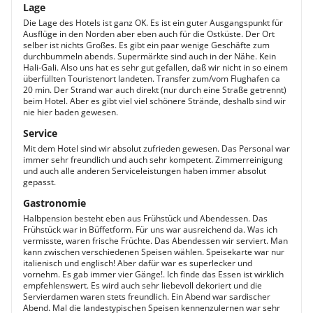
Lage
Die Lage des Hotels ist ganz OK. Es ist ein guter Ausgangspunkt für
Ausflüge in den Norden aber eben auch für die Ostküste. Der Ort
selber ist nichts Großes. Es gibt ein paar wenige Geschäfte zum
durchbummeln abends. Supermärkte sind auch in der Nähe. Kein
Hali-Gali. Also uns hat es sehr gut gefallen, daß wir nicht in so einem
überfüllten Touristenort landeten. Transfer zum/vom Flughafen ca
20 min. Der Strand war auch direkt (nur durch eine Straße getrennt)
beim Hotel. Aber es gibt viel viel schönere Strände, deshalb sind wir
nie hier baden gewesen.
Service
Mit dem Hotel sind wir absolut zufrieden gewesen. Das Personal war
immer sehr freundlich und auch sehr kompetent. Zimmerreinigung
und auch alle anderen Serviceleistungen haben immer absolut
gepasst.
Gastronomie
Halbpension besteht eben aus Frühstück und Abendessen. Das
Frühstück war in Büffetform. Für uns war ausreichend da. Was ich
vermisste, waren frische Früchte. Das Abendessen wir serviert. Man
kann zwischen verschiedenen Speisen wählen. Speisekarte war nur
italienisch und englisch! Aber dafür war es superlecker und
vornehm. Es gab immer vier Gänge!. Ich finde das Essen ist wirklich
empfehlenswert. Es wird auch sehr liebevoll dekoriert und die
Servierdamen waren stets freundlich. Ein Abend war sardischer
Abend. Mal die landestypischen Speisen kennenzulernen war sehr