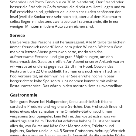
Smeralda und Porto Cervo nur ca 30 Min entfernt). Der Strand oder
besser die Strände in Golfo Aranci, die direkt am Hotel liegen und zu
Fuß erreichbar sind, gehören vielleicht nicht zu den schönsten der
Insel (weil die Konkurrenz sehr hoch ist), aber auf dem Küstenarm
selbst liegen mindestens zwei absolute Traumstrände, die in nur
wenigen Minuten mit dem Auto zu erreichen sind.
Service
Der Service des Personals ist herausragend. Alle Mitarbeiter lächeln
immer freundlich und erfüllen einem jeden Wunsch. Welchen Wein
man am letzten Abend getrunken hatte, merkt sich das
aufmerksame Personal und gibt gute EMpfehlungen, um den
Geschmack des Gasts zu treffen. Am Abend unserer Ankunft waren
wir verspätet und erst gegen ca. 23 Uhr im Hotel. Obwohl das
Restaurant um 22 Uhr schließt, hat man uns noch einen Tisch am
Pool vorbereitet, an dem wir in aller Seelenruhe noch ein paar
hergerichtete kalte Speisen zu uns nehmen konnten; mit vollem
Restaurantservice. Das wären in den meisten Hotels unvorstellbar.
Gastronomie
Sehr gutes Essen bei Halbpension; fast ausschließlich frische
sardische Produkte und regionale Gerichte. Das Frühstück finde ich
indes etwas überschaubar; eine Omelette-Station sucht man
vergebens (nur Spiegelei, kein Rührei, das kostet extra, was wir
allerdings erst beim Check-Out erfahren haben). Es ist aber sonst
alles da, von Wurst und Käse über Marmeladen, Früchten und
Joghurts, Kuchen und allein 4-5 Sorten Croissants. Achtung: Wer sich
vegetarisch ernährt, hat keine große Auswahl, da die sarsiche Küche