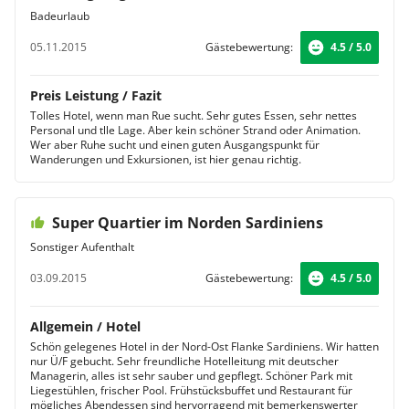
Badeurlaub
05.11.2015
Gästebewertung:
4.5 / 5.0
Preis Leistung / Fazit
Tolles Hotel, wenn man Rue sucht. Sehr gutes Essen, sehr nettes
Personal und tlle Lage. Aber kein schöner Strand oder Animation.
Wer aber Ruhe sucht und einen guten Ausgangspunkt für
Wanderungen und Exkursionen, ist hier genau richtig.
Super Quartier im Norden Sardiniens
Sonstiger Aufenthalt
03.09.2015
Gästebewertung:
4.5 / 5.0
Allgemein / Hotel
Schön gelegenes Hotel in der Nord-Ost Flanke Sardiniens. Wir hatten
nur Ü/F gebucht. Sehr freundliche Hotelleitung mit deutscher
Managerin, alles ist sehr sauber und gepflegt. Schöner Park mit
Liegestühlen, frischer Pool. Frühstücksbuffet und Restaurant für
mögliches Abendessen sind hervorragend mit bemerkenswerter