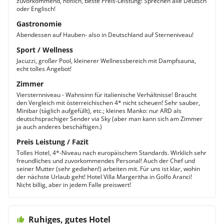
zuvorkommend, höflich, beste Preis-Leistung! Sprechen alle Deutsch
oder Englisch!
Gastronomie
Abendessen auf Hauben- also in Deutschland auf Sterneniveau!
Sport / Wellness
Jacuzzi, großer Pool, kleinerer Wellnessbereich mit Dampfsauna,
echt tolles Angebot!
Zimmer
Viersternniveau - Wahnsinn für italienische Verhältnisse! Braucht
den Vergleich mit österreichischen 4* nicht scheuen! Sehr sauber,
Minibar (täglich aufgefüllt), etc.; kleines Manko: nur ARD als
deutschsprachiger Sender via Sky (aber man kann sich am Zimmer
ja auch anderes beschäftigen.)
Preis Leistung / Fazit
Tolles Hotel, 4*-Niveau nach europäischem Standards. Wirklich sehr
freundliches und zuvorkommendes Personal! Auch der Chef und
seiner Mutter (sehr gediehen!) arbeiten mit. Für uns ist klar, wohin
der nächste Urlaub geht! Hotel Villa Margeritha in Golfo Aranci!
Nicht billig, aber in jedem Falle preiswert!
Ruhiges, gutes Hotel