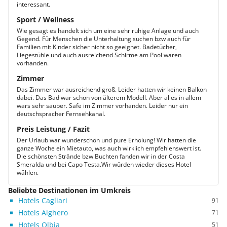
interessant.
Sport / Wellness
Wie gesagt es handelt sich um eine sehr ruhige Anlage und auch
Gegend. Für Menschen die Unterhaltung suchen bzw auch für
Familien mit Kinder sicher nicht so geeignet. Badetücher,
Liegestühle und auch ausreichend Schirme am Pool waren
vorhanden.
Zimmer
Das Zimmer war ausreichend groß. Leider hatten wir keinen Balkon
dabei. Das Bad war schon von älterem Modell. Aber alles in allem
wars sehr sauber. Safe im Zimmer vorhanden. Leider nur ein
deutschspracher Fernsehkanal.
Preis Leistung / Fazit
Der Urlaub war wunderschön und pure Erholung! Wir hatten die
ganze Woche ein Mietauto, was auch wirklich empfehlenswert ist.
Die schönsten Strände bzw Buchten fanden wir in der Costa
Smeralda und bei Capo Testa.Wir würden wieder dieses Hotel
wählen.
Beliebte Destinationen im Umkreis
Hotels Cagliari
91
Hotels Alghero
71
Hotels Olbia
51