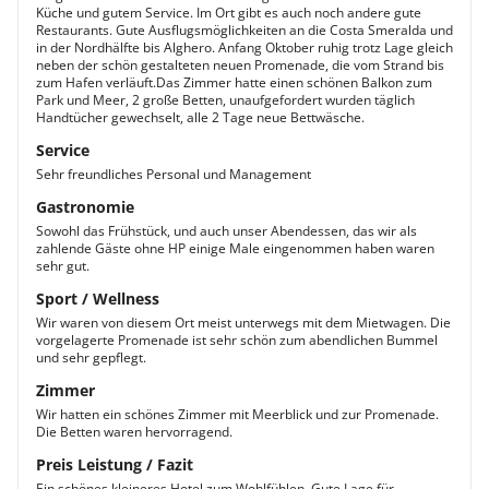
Küche und gutem Service. Im Ort gibt es auch noch andere gute
Restaurants. Gute Ausflugsmöglichkeiten an die Costa Smeralda und
in der Nordhälfte bis Alghero. Anfang Oktober ruhig trotz Lage gleich
neben der schön gestalteten neuen Promenade, die vom Strand bis
zum Hafen verläuft.Das Zimmer hatte einen schönen Balkon zum
Park und Meer, 2 große Betten, unaufgefordert wurden täglich
Handtücher gewechselt, alle 2 Tage neue Bettwäsche.
Service
Sehr freundliches Personal und Management
Gastronomie
Sowohl das Frühstück, und auch unser Abendessen, das wir als
zahlende Gäste ohne HP einige Male eingenommen haben waren
sehr gut.
Sport / Wellness
Wir waren von diesem Ort meist unterwegs mit dem Mietwagen. Die
vorgelagerte Promenade ist sehr schön zum abendlichen Bummel
und sehr gepflegt.
Zimmer
Wir hatten ein schönes Zimmer mit Meerblick und zur Promenade.
Die Betten waren hervorragend.
Preis Leistung / Fazit
Ein schönes kleineres Hotel zum Wohlfühlen. Gute Lage für