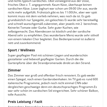
und nichts typisch sardisches. Obst vorwiegend aus der Dose,
frisches Obst z. T. angegammelt. Kaum Käse, überhaupt keinen
sardischen Käse. Loser Joghurt war schon um 09:00 Uhr aus, wurde
nicht mehr aufgefüllt. Frühstück gibt es bis 11:00Uhr, aber wer spät
kommt muss mit dem vorlieb nehmen, was noch da ist. Es gab
grundsätzlich nur Spiegelei, ein gekochtes Ei wurde sehr bereitwillig
und schnell wunschgemäß zubereitet, aber jeweils mit 2  berechnet.
Keinerlei Tomate oder Gurke. Sehr guter Kuchen, wie
selbstgemacht. Das Abendessen ist köstlich und der sardische
Abend sehr zu empfehlen. Das wunderbare Menü wurde sehr stilvoll
von einem lokalen Chor begleitet. Das Bedienpersonal ist äußerst
nett und zuvorkommend.
Sport / Wellness
Super gepflegter Pool mit schönen Liegen und wunderschön
gestalteter und liebevoll gepflegter Garten. Durch die die
Gartenpforte über die Strandpromenade direkt an den Strand.
Zimmer
Das Zimmer war groß und offenbar frisch renoviert. Es gab weder
einen Spiegel, noch einen Gardarobenhaken. Im TV gab es rund 600
italienische Programme, jedoch noch nicht einmal CNN oder
dergleichen geschweige denn ein deutschsprachiges Programm.Es
war sehr schön im sardischen Stil eingerichtet. Sehr schöner Balkon,
tolle Aussicht.
Preis Leistung / Fazit
Angenehme Atmosphäre herrscht auch im benachbarten Lokal