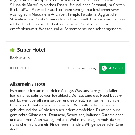
\"Lupo de Mare\", typisches Essen , freundliches Personal, im Garten
Blick auf\\\'s Meer oder auch drinnen sehr gemütlich.Lohnenswert:
Ausflug zum Maddalena-Archipel, Tempio Pausiana, Aggius, die
Strände an der Costa Smeralda sind traumhaft. Ebenfalls sehr schön
ist das Landesinnere der Gallura.Reisezeit September sehr
empfehlenswert: Wasser und Außentemperaturen sehr angenehm.
Super Hotel
Badeurlaub
01.06.2010
Gästebewertung:
4.7 / 5.0
Allgemein / Hotel
Es handelt sich um eine kleine Anlage. Was uns sehr gut gefallen
hat, da alles sehr persönlich abläuft. Der Zustand des Hotel ist sehr
gut. Es war überall sehr sauber und gepflegt, man sah einfach viel
Liebe zum Detail vor allem im Garten. Wir hatten Halbpension
gebucht und das würde ich auch jedem empfehlen! Es waren bunt
gemischte Gäste dort - Deutsche, Schweizer, Italiener, Österreicher
und auch vom Alter wars gemischt. Wobei man sagen muß, daß es
sich sicher nicht um ein Kinderhotel handelt. Wir genossen die Ruhe
dort!