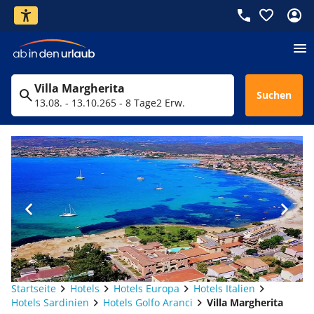
Villa Margherita
Suchen
13.08. - 13.10.26
5 - 8 Tage
2 Erw.
Startseite
Hotels
Hotels Europa
Hotels Italien
Hotels Sardinien
Hotels Golfo Aranci
Villa Margherita