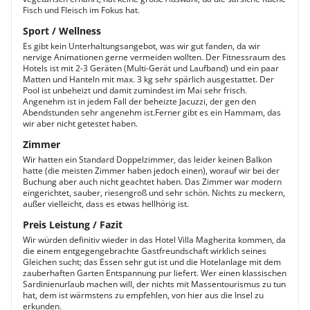
Fisch und Fleisch im Fokus hat.
Sport / Wellness
Es gibt kein Unterhaltungsangebot, was wir gut fanden, da wir
nervige Animationen gerne vermeiden wollten. Der Fitnessraum des
Hotels ist mit 2-3 Geräten (Multi-Gerät und Laufband) und ein paar
Matten und Hanteln mit max. 3 kg sehr spärlich ausgestattet. Der
Pool ist unbeheizt und damit zumindest im Mai sehr frisch.
Angenehm ist in jedem Fall der beheizte Jacuzzi, der gen den
Abendstunden sehr angenehm ist.Ferner gibt es ein Hammam, das
wir aber nicht getestet haben.
Zimmer
Wir hatten ein Standard Doppelzimmer, das leider keinen Balkon
hatte (die meisten Zimmer haben jedoch einen), worauf wir bei der
Buchung aber auch nicht geachtet haben. Das Zimmer war modern
eingerichtet, sauber, riesengroß und sehr schön. Nichts zu meckern,
außer vielleicht, dass es etwas hellhörig ist.
Preis Leistung / Fazit
Wir würden definitiv wieder in das Hotel Villa Magherita kommen, da
die einem entgegengebrachte Gastfreundschaft wirklich seines
Gleichen sucht; das Essen sehr gut ist und die Hotelanlage mit dem
zauberhaften Garten Entspannung pur liefert. Wer einen klassischen
Sardinienurlaub machen will, der nichts mit Massentourismus zu tun
hat, dem ist wärmstens zu empfehlen, von hier aus die Insel zu
erkunden.