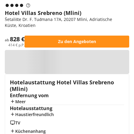
Hotel Villas Srebreno (Mlini)
Šetalište Dr. F. Tuđmana 17A, 20207 Mlini, Adriatische
Küste, Kroatien
828 €
ab
Zu den Angeboten
414 € p.P.
Zur Karte
Hotelaustattung Hotel Villas Srebreno
(Mlini)
Entfernung vom
Meer
Hotelausstattung
Haustierfreundlich
TV
Küchenanhang