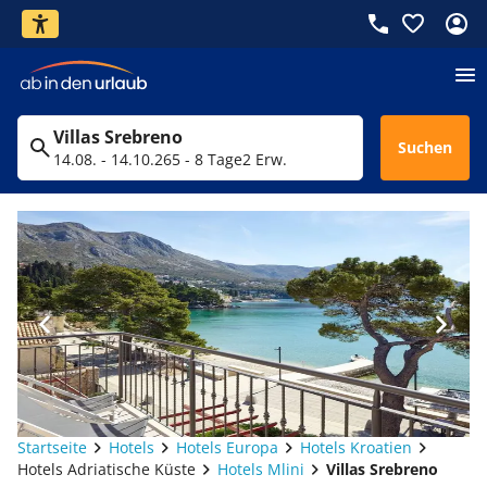
Villas Srebreno
Suchen
14.08. - 14.10.26
5 - 8 Tage
2 Erw.
Startseite
Hotels
Hotels Europa
Hotels Kroatien
Hotels Adriatische Küste
Hotels Mlini
Villas Srebreno