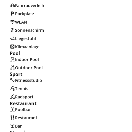
Fahrradverleih
Parkplatz
WLAN
Sonnenschirm
Liegestuhl
Klimaanlage
Pool
Indoor Pool
Outdoor Pool
Sport
Fitnessstudio
Tennis
Radsport
Restaurant
Poolbar
Restaurant
Bar