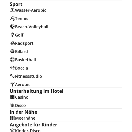
Sport
Wasser-Aerobic
Tennis
Beach-Volleyball
Golf
Radsport
Billard
Basketball
Boccia
Fitnessstudio
Aerobic
Unterhaltung im Hotel
Casino
Disco
In der Nähe
Meernähe
Angebote für Kinder
Kinder-Disco