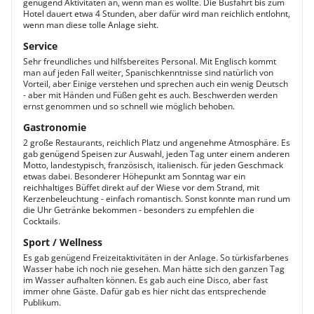
genügend Aktivitäten an, wenn man es wollte. Die Busfahrt bis zum
Hotel dauert etwa 4 Stunden, aber dafür wird man reichlich entlohnt,
wenn man diese tolle Anlage sieht.
Service
Sehr freundliches und hilfsbereites Personal. Mit Englisch kommt
man auf jeden Fall weiter, Spanischkenntnisse sind natürlich von
Vorteil, aber Einige verstehen und sprechen auch ein wenig Deutsch
- aber mit Händen und Füßen geht es auch. Beschwerden werden
ernst genommen und so schnell wie möglich behoben.
Gastronomie
2 große Restaurants, reichlich Platz und angenehme Atmosphäre. Es
gab genügend Speisen zur Auswahl, jeden Tag unter einem anderen
Motto, landestypisch, französisch, italienisch. für jeden Geschmack
etwas dabei. Besonderer Höhepunkt am Sonntag war ein
reichhaltiges Büffet direkt auf der Wiese vor dem Strand, mit
Kerzenbeleuchtung - einfach romantisch. Sonst konnte man rund um
die Uhr Getränke bekommen - besonders zu empfehlen die
Cocktails.
Sport / Wellness
Es gab genügend Freizeitaktivitäten in der Anlage. So türkisfarbenes
Wasser habe ich noch nie gesehen. Man hätte sich den ganzen Tag
im Wasser aufhalten können. Es gab auch eine Disco, aber fast
immer ohne Gäste. Dafür gab es hier nicht das entsprechende
Publikum.