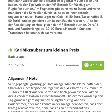
man dann wieder auf die Baccardi Insel gebracht zum Essen und
baden. Heißer Tip: Wirklich den VIP Bereich für Rückflug am
Flughafen buchen. Am Flughafen gibt es nichts zu Essen und wenn
man durch die Kontrollen durch ist, ist es im Innenbereich
unglaublich teuer - Hamburger mit Cola 16, 50 Euro, Tasse Kaffee 5,
00 Euro! - und es gibt dort auch keinen Raucherbereich. - Also bei
der Reiseleitung im Hotel gleich den VIP-Bereich buchen. Dort All
incl. und Raucherlonge. ca. 30, 00 Euro p.P. (nach 4 Stunden
Transferzeit hat man sich das verdient
Karibikzauber zum kleinen Preis
Badeurlaub
27.07.2016
Gästebewertung:
4.1 / 5.0
Allgemein / Hotel
Sehr gepflegte, großzügige Hotelanlage. Manche Plätze hatten den
Charakter eines tropischen Regenwaldes. Wir hatten ein Zimmer im
1. Stock mit Blick auf den Garten und hoch gewachsenen Palmen
direkt vor dem Balkon. Einfach traumhaft. Die Zimmer wurden jeden
Tag gründlich gereinigt Renovierungsbedürftig war das
Badezimmer, aber man konnte in der Anlage beobachten, dass dort
kräftig renoviert wurde, ohne dass es sich störend auf das
Urlaubsfeeling ausgewirkt hätte. Die laute Klimaanlage hat uns am