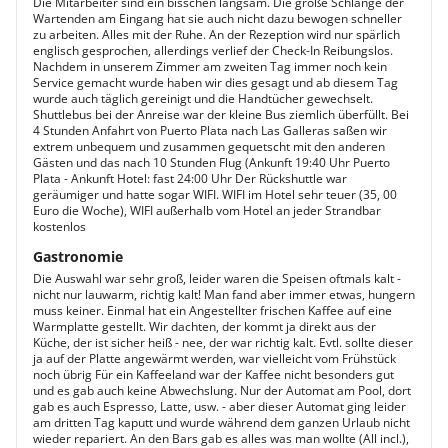
Die Mitarbeiter sind ein bisschen langsam. Die große Schlange der
Wartenden am Eingang hat sie auch nicht dazu bewogen schneller
zu arbeiten. Alles mit der Ruhe. An der Rezeption wird nur spärlich
englisch gesprochen, allerdings verlief der Check-In Reibungslos.
Nachdem in unserem Zimmer am zweiten Tag immer noch kein
Service gemacht wurde haben wir dies gesagt und ab diesem Tag
wurde auch täglich gereinigt und die Handtücher gewechselt.
Shuttlebus bei der Anreise war der kleine Bus ziemlich überfüllt. Bei
4 Stunden Anfahrt von Puerto Plata nach Las Galleras saßen wir
extrem unbequem und zusammen gequetscht mit den anderen
Gästen und das nach 10 Stunden Flug (Ankunft 19:40 Uhr Puerto
Plata - Ankunft Hotel: fast 24:00 Uhr Der Rückshuttle war
geräumiger und hatte sogar WIFI. WIFI im Hotel sehr teuer (35, 00
Euro die Woche), WIFI außerhalb vom Hotel an jeder Strandbar
kostenlos
Gastronomie
Die Auswahl war sehr groß, leider waren die Speisen oftmals kalt -
nicht nur lauwarm, richtig kalt! Man fand aber immer etwas, hungern
muss keiner. Einmal hat ein Angestellter frischen Kaffee auf eine
Warmplatte gestellt. Wir dachten, der kommt ja direkt aus der
Küche, der ist sicher heiß - nee, der war richtig kalt. Evtl. sollte dieser
ja auf der Platte angewärmt werden, war vielleicht vom Frühstück
noch übrig Für ein Kaffeeland war der Kaffee nicht besonders gut
und es gab auch keine Abwechslung. Nur der Automat am Pool, dort
gab es auch Espresso, Latte, usw. - aber dieser Automat ging leider
am dritten Tag kaputt und wurde während dem ganzen Urlaub nicht
wieder repariert. An den Bars gab es alles was man wollte (All incl.),