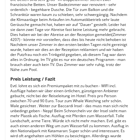
französische Betten. Unser Badezimmer war renoviert - sehr
ordentlich - begehbare Dusche. Die Tür zum Balkon und die
Schranktür waren kaum zu schieben, sehr schwergängig. Nachdem
die Klimaanlage beim Anlaufen im Automatikbetrieb sehr laute
Geräusche gemacht hat, haben wir auf "Dauer" gestellt. Leider hat
sie dann zwei Tage vor Abreise fast keine Leistung mehr gebracht.
Dies haben wir bei der Abreise an der Rezeption gemeldet(Zimmer
4207) - könnte mir vorstellen, dass dies bis heute nicht behoben ist
Nachdem unser Zimmer in den ersten beiden Tagen nicht gereinigt
wurde, haben wir dies an der Rezeption reklamiert und wir haben
der Putzfrau noch ein Trinkgeld gegeben, ab diesem Tag war dann
alles in Ordnung. Im TV gibt es nur ein deutsches Programm - man
brauch aber auch kein TV. Das Zimmer war sehr ruhig, trotz der
Nähe zum Pool.
Preis Leistung / Fazit
Evtl. lohnt es sich ein Premiumpaket mit zu buchen - WIFI incl.
Ausflüge haben wir über einen örtlichen, günstigeren Anbieter
gebucht, nicht bei der Reiseleitung im Hotel. Preis pro Person
zwischen 70 und 90 Euro. Tour zum Whale Watching sehr schön.
Wale gesichtet . Weiter zur Baccardi Insel - das muss man sich nicht
unbedingt geben - Nepp! Beim Schnorcheln vor der Insel sieht man
mehr Plastik als Fische. Ausflug mit Pferden zum Wasserfall. Tolle
Landschaft, arme Tiere. Würde ich nicht mehr machen. Evtl. gibt es
auch einen anderen Weg um zum Wasserfall zu kommen. Ausflug in
den Nationalpark mit Katamaran: Super schön und interessant. Es
wird oft angehalten um Höhlen zu besichtigen. Allerdings wurde