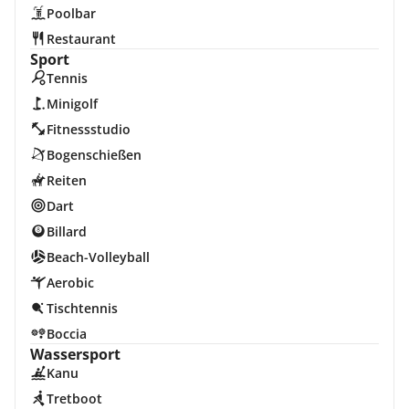
Poolbar
Restaurant
Sport
Tennis
Minigolf
Fitnessstudio
Bogenschießen
Reiten
Dart
Billard
Beach-Volleyball
Aerobic
Tischtennis
Boccia
Wassersport
Kanu
Tretboot