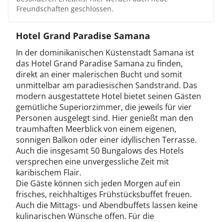
beim Schnorcheln oder auch beim Tauchen! Auf
Freundschaften geschlossen.
Wunsch nehmen Sie auch Tauchunterricht. Zudem
genießen Sie eine Fahrt mit dem Katamaran und haben
Hotel Grand Paradise Samana
einen tollen Ausblick auf Ihr Resort.
In der dominikanischen Küstenstadt Samana ist
das Hotel Grand Paradise Samana zu finden,
direkt an einer malerischen Bucht und somit
unmittelbar am paradiesischen Sandstrand. Das
modern ausgestattete Hotel bietet seinen Gästen
gemütliche Superiorzimmer, die jeweils für vier
Personen ausgelegt sind. Hier genießt man den
traumhaften Meerblick von einem eigenen,
sonnigen Balkon oder einer idyllischen Terrasse.
Auch die insgesamt 50 Bungalows des Hotels
versprechen eine unvergessliche Zeit mit
karibischem Flair.
Die Gäste können sich jeden Morgen auf ein
frisches, reichhaltiges Frühstücksbuffet freuen.
Auch die Mittags- und Abendbuffets lassen keine
kulinarischen Wünsche offen. Für die