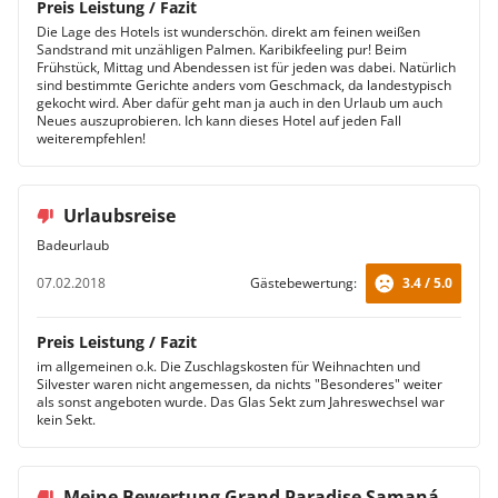
Preis Leistung / Fazit
Die Lage des Hotels ist wunderschön. direkt am feinen weißen
Sandstrand mit unzähligen Palmen. Karibikfeeling pur! Beim
Frühstück, Mittag und Abendessen ist für jeden was dabei. Natürlich
sind bestimmte Gerichte anders vom Geschmack, da landestypisch
gekocht wird. Aber dafür geht man ja auch in den Urlaub um auch
Neues auszuprobieren. Ich kann dieses Hotel auf jeden Fall
weiterempfehlen!
Urlaubsreise
Badeurlaub
07.02.2018
Gästebewertung:
3.4 / 5.0
Preis Leistung / Fazit
im allgemeinen o.k. Die Zuschlagskosten für Weihnachten und
Silvester waren nicht angemessen, da nichts "Besonderes" weiter
als sonst angeboten wurde. Das Glas Sekt zum Jahreswechsel war
kein Sekt.
Meine Bewertung Grand Paradise Samaná