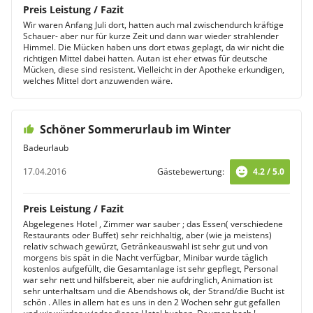
Preis Leistung / Fazit
Wir waren Anfang Juli dort, hatten auch mal zwischendurch kräftige
Schauer- aber nur für kurze Zeit und dann war wieder strahlender
Himmel. Die Mücken haben uns dort etwas geplagt, da wir nicht die
richtigen Mittel dabei hatten. Autan ist eher etwas für deutsche
Mücken, diese sind resistent. Vielleicht in der Apotheke erkundigen,
welches Mittel dort anzuwenden wäre.
Schöner Sommerurlaub im Winter
Badeurlaub
17.04.2016
Gästebewertung:
4.2 / 5.0
Preis Leistung / Fazit
Abgelegenes Hotel , Zimmer war sauber ; das Essen( verschiedene
Restaurants oder Buffet) sehr reichhaltig, aber (wie ja meistens)
relativ schwach gewürzt, Getränkeauswahl ist sehr gut und von
morgens bis spät in die Nacht verfügbar, Minibar wurde täglich
kostenlos aufgefüllt, die Gesamtanlage ist sehr gepflegt, Personal
war sehr nett und hilfsbereit, aber nie aufdringlich, Animation ist
sehr unterhaltsam und die Abendshows ok, der Strand/die Bucht ist
schön . Alles in allem hat es uns in den 2 Wochen sehr gut gefallen