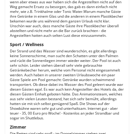
wenn aber etwas aus war haben sich die Angestellten nicht auf den
Weg gemacht Ersatz zu besorgen, das gab es dann einfach nicht
mehr, wie z.B. Trinkhalme oder Tonic Water.Warum manche Gäste
ihre Getränke in einem Glas und die anderen in einem Plastikbecher
bekamen wurde uns während dem ganzen Urlaub nicht klar.
Unschön war auch, dass manche Gäste ihre Plastikbecher überall
abstellten und nicht mehr an die Bar zurück brachten - die
Angestellten hatten auch selten Lust diese einzusammeln.
Sport / Wellness
Der Strand und das Wasser sind wunderschön, es gibt allerdings
keine Sonnenschirme, man sucht den Schatten unter den Palmen
und rückt die Sonnenliegen immer wieder weiter. Der Pool ist auch
sehr schön. Leider stehen überall sehr viele gebrauchte
Getränkebecher herum, welche vom Personal nicht eingesammelt
werden. Auch haben in unserer zweiten Urlaubswoche ein paar
Gäste Spiele am Pool gemacht: Getränke wurden schwimmend
transportiert. Ob diese dabei ins Wasser des Pool geleert wurde war
diesen Gästen egal. Es war auch kein Angestellter des Hotels da, der
diesen Gästen Einhalt geboten hätte. Das Animationsteam, welches
aus sehr vielen Leuten bestand, hat sich sehr bemüht, allerdings
hatten sie mit sich selbst genügend Spaß. Die Shows auf der
Showbühne waren sehr gut und unterhaltsam. Internet gut - aber
teuer - 35, 00 Euro pro Woche! - Kostenlos an jeder Strandbar und
sogar im Shuttlebus.
Zimmer
Die Betten sind sehr groß - im Doppelzimmer stehen zwei