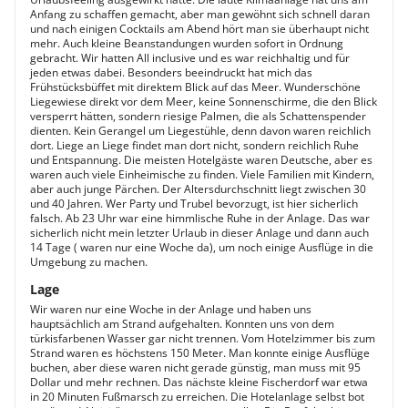
Anfang zu schaffen gemacht, aber man gewöhnt sich schnell daran
und nach einigen Cocktails am Abend hört man sie überhaupt nicht
mehr. Auch kleine Beanstandungen wurden sofort in Ordnung
gebracht. Wir hatten All inclusive und es war reichhaltig und für
jeden etwas dabei. Besonders beeindruckt hat mich das
Frühstücksbüffet mit direktem Blick auf das Meer. Wunderschöne
Liegewiese direkt vor dem Meer, keine Sonnenschirme, die den Blick
versperrt hätten, sondern riesige Palmen, die als Schattenspender
dienten. Kein Gerangel um Liegestühle, denn davon waren reichlich
dort. Liege an Liege findet man dort nicht, sondern reichlich Ruhe
und Entspannung. Die meisten Hotelgäste waren Deutsche, aber es
waren auch viele Einheimische zu finden. Viele Familien mit Kindern,
aber auch junge Pärchen. Der Altersdurchschnitt liegt zwischen 30
und 40 Jahren. Wer Party und Trubel bevorzugt, ist hier sicherlich
falsch. Ab 23 Uhr war eine himmlische Ruhe in der Anlage. Das war
sicherlich nicht mein letzter Urlaub in dieser Anlage und dann auch
14 Tage ( waren nur eine Woche da), um noch einige Ausflüge in die
Umgebung zu machen.
Lage
Wir waren nur eine Woche in der Anlage und haben uns
hauptsächlich am Strand aufgehalten. Konnten uns von dem
türkisfarbenen Wasser gar nicht trennen. Vom Hotelzimmer bis zum
Strand waren es höchstens 150 Meter. Man konnte einige Ausflüge
buchen, aber diese waren nicht gerade günstig, man muss mit 95
Dollar und mehr rechnen. Das nächste kleine Fischerdorf war etwa
in 20 Minuten Fußmarsch zu erreichen. Die Hotelanlage selbst bot