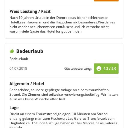
Preis Leistung / Fazit
Nach 10 Jahren Urlaub in der Domrep das bisher schlechteste
HotelEssen lauwarm und die Häppchen nix besonderes.Werden es
nicht wieder besuchenwaren enttäuscht und ich verstehe nicht,
warum viele Gäste das Hotel für gut befinden.
Badeurlaub
Badeurlaub
04.07.2018
Gästebewertung:
4.2 / 5.0
Allgemein / Hotel
Sehr schöne, saubere gepflegte Anlage an einem traumhaften
Strand. Die Zimmer sind teilweise renovierungsbedürftig. Wir hatten
A I in was keine Wünsche offen ließ.
Lage
Direkt an einem Traumstrand gelegen. 10 Minuten am Strand
entlang gelangt man zum Fischerort Las Galeras.Transferzeit zum
Flughafen ca. 1 StundeAusflüge haben wir bei Marcel in Las Galeras
gebucht