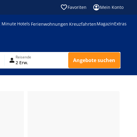
Favoriten
Mein Konto
t Minute
Hotels
Magazin
Extras
Ferienwohnungen
Kreuzfahrten
Reisende
Angebote suchen
2 Erw.