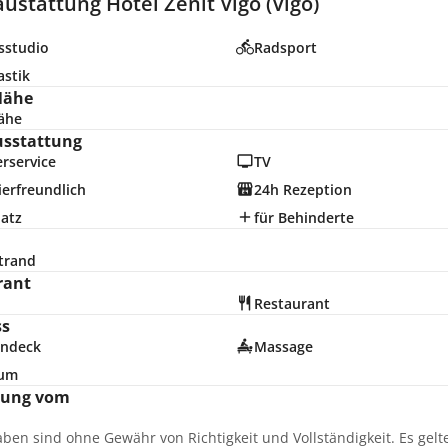
ustattung Hotel Zenit Vigo (Vigo)
sstudio
Radsport
stik
Nähe
ähe
usstattung
rservice
TV
erfreundlich
24h Rezeption
latz
für Behinderte
trand
rant
Restaurant
ss
ndeck
Massage
ium
nung vom
aben sind ohne Gewähr von Richtigkeit und Vollständigkeit. Es gel