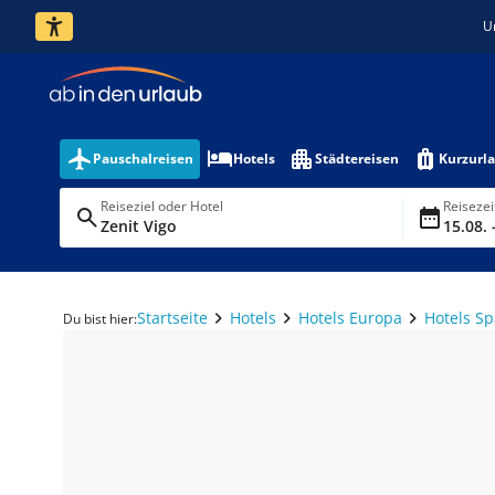
U
Pauschalreisen
Hotels
Städtereisen
Kurzurl
Reiseziel oder Hotel
Reiseze
Zenit Vigo
15.08. 
Startseite
Hotels
Hotels Europa
Hotels S
Du bist hier: