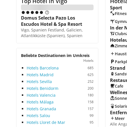
Top Hotel in
Vigo
Hotela
Sport
Fitnes
Domus Selecta Pazo Los
Gymna
Escudos Hotel & Spa Resort
In der 
Vigo, Spanien Festland, Galicien,
Clubn
Atlantikküste (Spanien), Spanien
Hotela
Zimme
Hausti
Beliebte Destinationen im Umkreis
Hotels
Parkp
Strand
Hotels Barcelona
685
Sands
Hotels Madrid
625
Restau
Hotels Sevilla
252
Cafe
Hotels Benidorm
200
Wellne
Hotels Valencia
180
Sonne
Hotels Málaga
158
Solar
Hotels Granada
157
Entfer
Hotels Salou
99
Meer
Hotels Lloret de Mar
95
Alle Ang