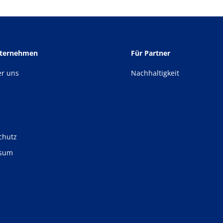
nternehmen
Für Partner
er uns
Nachhaltigkeit
chutz
ssum