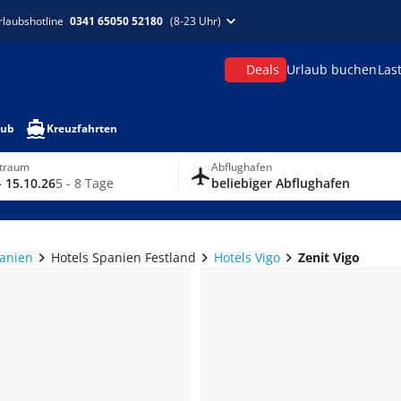
rlaubshotline
0341 65050 52180
(8-23 Uhr)
Deals
Urlaub buchen
Las
aub
Kreuzfahrten
itraum
Abflughafen
- 15.10.26
5 - 8 Tage
beliebiger Abflughafen
panien
Hotels Spanien Festland
Hotels Vigo
Zenit Vigo