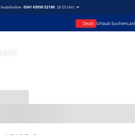
rlaubshotline
0341 65050 52180
(8-23 Uhr)
Deals
Urlaub buchen
Las
hen!