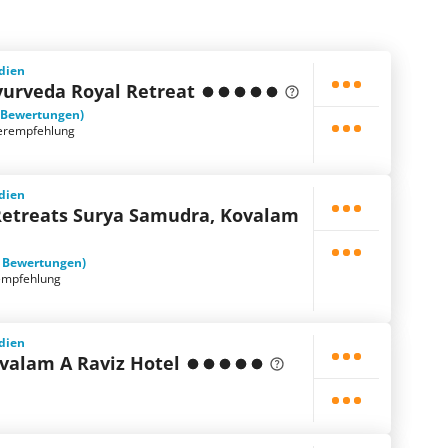
ndien
urveda Royal Retreat
 Bewertungen)
erempfehlung
ndien
etreats Surya Samudra, Kovalam
1 Bewertungen)
empfehlung
ndien
valam A Raviz Hotel