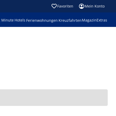
Favoriten
Mein Konto
t Minute
Hotels
Magazin
Extras
Ferienwohnungen
Kreuzfahrten