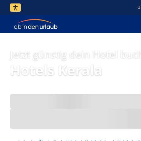
U
Jetzt günstig dein Hotel buc
Hotels Kerala