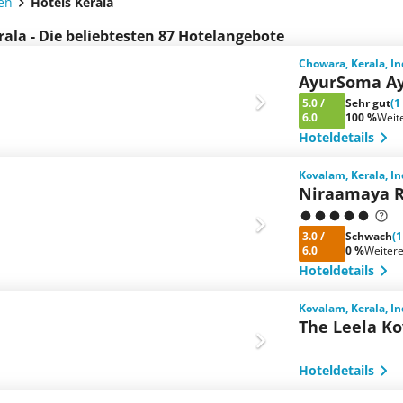
ien
Hotels Kerala
rala - Die beliebtesten 87 Hotelangebote
Chowara, Kerala, I
AyurSoma Ay
5.0
/
Sehr gut
(1
6.0
100 %
Weit
Hoteldetails
Kovalam, Kerala, I
Niraamaya R
3.0
/
Schwach
(
6.0
0 %
Weiter
Hoteldetails
Kovalam, Kerala, I
The Leela Ko
Hoteldetails