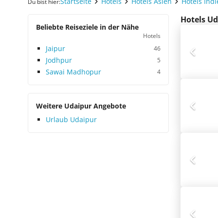
Startseite
Hotels
Hotels Asien
Hotels Ind
Du bist hier:
Hotels Ud
Beliebte Reiseziele in der Nähe
Hotels
Jaipur
46
Jodhpur
5
Sawai Madhopur
4
Weitere Udaipur Angebote
Urlaub Udaipur