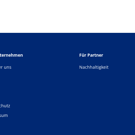
nternehmen
Für Partner
er uns
Nachhaltigkeit
chutz
ssum