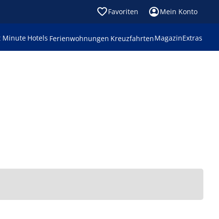
Favoriten
Mein Konto
t Minute
Hotels
Magazin
Extras
Ferienwohnungen
Kreuzfahrten