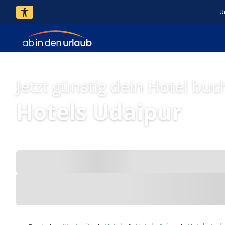
U
Jetzt günstig dein Hotel buc
Hotels Udaipur