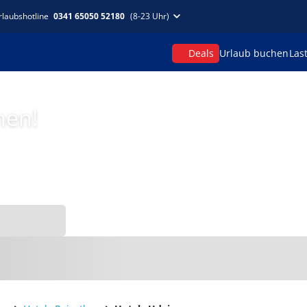
rlaubshotline
0341 65050 52180
(8-23 Uhr)
Deals
Urlaub buchen
Las
hen!