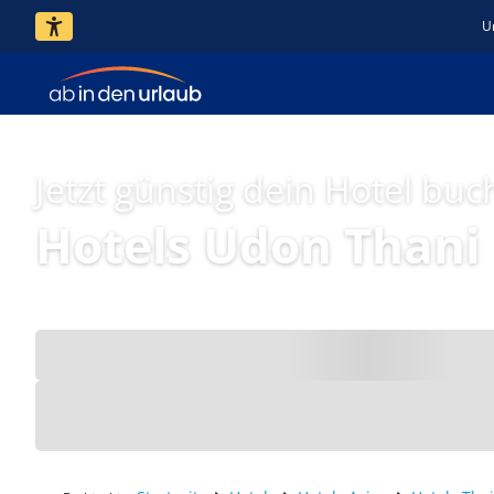
U
Jetzt günstig dein Hotel buc
Hotels Udon Thani