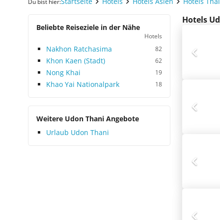
Startseite
Hotels
Hotels Asien
Hotels Tha
Du bist hier:
Hotels Ud
Beliebte Reiseziele in der Nähe
Hotels
Nakhon Ratchasima
82
Khon Kaen (Stadt)
62
Nong Khai
19
Khao Yai Nationalpark
18
Weitere Udon Thani Angebote
Urlaub Udon Thani