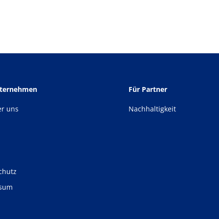
nternehmen
Für Partner
er uns
Nachhaltigkeit
chutz
ssum