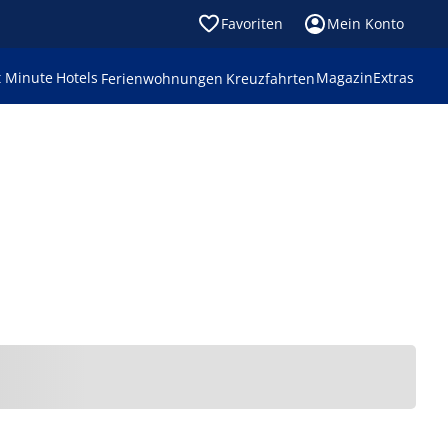
Favoriten
Mein Konto
t Minute
Hotels
Magazin
Extras
Ferienwohnungen
Kreuzfahrten