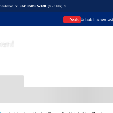
rlaubshotline
0341 65050 52180
(8-23 Uhr)
Deals
Urlaub buchen
Las
hen!