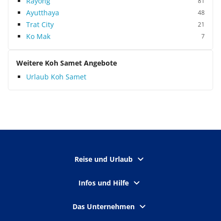
Rayong
81
Ayutthaya
48
Trat City
21
Ko Mak
7
Weitere Koh Samet Angebote
Urlaub Koh Samet
Reise und Urlaub
Infos und Hilfe
Das Unternehmen