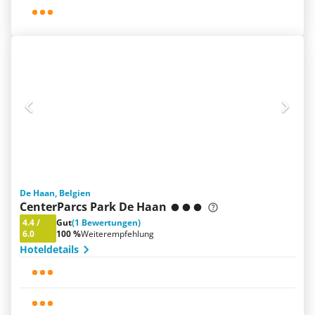
De Haan, Belgien
CenterParcs Park De Haan
4.4
/
Gut
(1 Bewertungen)
6.0
100 %
Weiterempfehlung
Hoteldetails