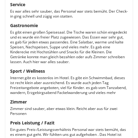
Service
Es war alles sehr sauber, das Personal war stets bemüht. Der Check-
in ging schnell und zügig von statten.
Gastronomie
Es gibt einen großen Speisesaal. Die Tische waren schön eingedeckt
und es wurde ein freier Platz zugewiesen. Das Essen war sehr gut,
es gab für jeden etwas passendes. Eine Salatbar, warme und kalte
Speisen, Nachspeisen, Suppe und vieles mehr. Es gab eine
Kinderecke mit Hochstühlen und Snacks für die Kleinen. Die
Getränke konnte man gleich bezahlen oder aufs Zimmer schreiben
lassen. Auch hier war alles sauber.
Sport / Wellness
Internet gibt es kostenlos im Hotel. Es gibt ein Schwimmbad, dieses
ist recht klein aber ausreichend. Es wurde auch jeden Tag
Freizeitangebote angeboten, viel für Kinder. es gab vom Tanzabend,
wandern, Erzgebirgsabend Fackelwanderung und vieles mehr
Zimmer
Zimmer sind sauber, aber etwas klein. Reicht aber aus für zwei
Personen
Preis Leistung / Fazit
Ein gutes Preis-/Leistungsverhältnis Personal war stets bemüht, das
es einem gut geht. Wir fühlten uns gut aufgehoben . Das Hotel ist