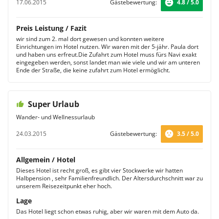
17.06.2015
Gästebewertung:
4.8 / 5.0
Preis Leistung / Fazit
wir sind zum 2. mal dort gewesen und konnten weitere
Einrichtungen im Hotel nutzen. Wir waren mit der 5-jähr. Paula dort
und haben uns erfreut.Die Zufahrt zum Hotel muss fürs Navi exakt
eingegeben werden, sonst landet man wie viele und wir am unteren
Ende der Straße, die keine zufahrt zum Hotel ermöglicht.
Super Urlaub
Wander- und Wellnessurlaub
24.03.2015
Gästebewertung:
3.5 / 5.0
Allgemein / Hotel
Dieses Hotel ist recht groß, es gibt vier Stockwerke wir hatten
Halbpension , sehr Familienfreundlich. Der Altersdurchschnitt war zu
unserem Reisezeitpunkt eher hoch.
Lage
Das Hotel liegt schon etwas ruhig, aber wir waren mit dem Auto da.