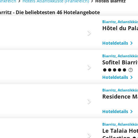
ankreich
Hotels Atlantikküste (Frankreich)
Hotels Biarritz
arritz - Die beliebtesten 46 Hotelangebote
Biarritz, Atlantikkü
Hôtel du Pala
Hoteldetails
Biarritz, Atlantikkü
Sofitel Biar
Hoteldetails
Biarritz, Atlantikkü
Residence M
Hoteldetails
Biarritz, Atlantikkü
Le Talaia Hot