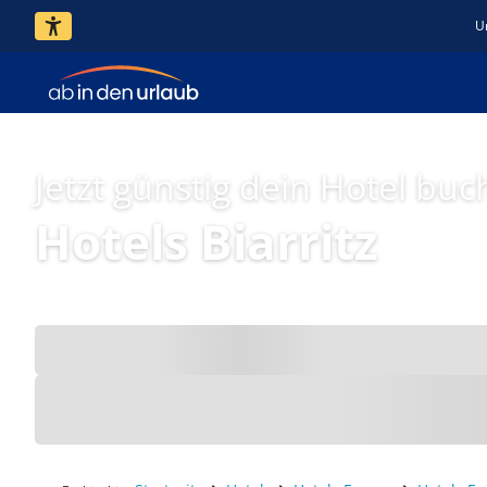
U
Jetzt günstig dein Hotel buc
Hotels Biarritz