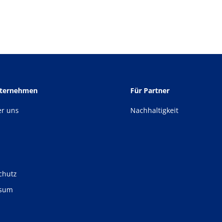
nternehmen
Für Partner
er uns
Nachhaltigkeit
chutz
ssum