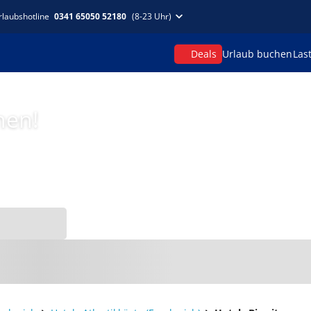
rlaubshotline
0341 65050 52180
(8-23 Uhr)
Deals
Urlaub buchen
Las
hen!