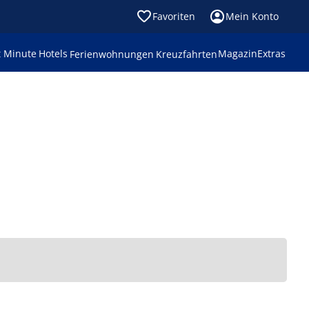
Favoriten
Mein Konto
t Minute
Hotels
Magazin
Extras
Ferienwohnungen
Kreuzfahrten