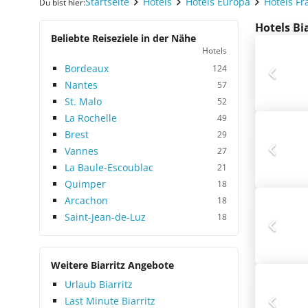
Startseite
Hotels
Hotels Europa
Hotels Fr
Du bist hier:
Hotels Bi
Beliebte Reiseziele in der Nähe
Hotels
Bordeaux
124
Nantes
57
St. Malo
52
La Rochelle
49
Brest
29
Vannes
27
La Baule-Escoublac
21
Quimper
18
Arcachon
18
Saint-Jean-de-Luz
18
Weitere Biarritz Angebote
Urlaub Biarritz
Last Minute Biarritz