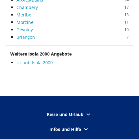
Chambery
17
Meribel
13
Morzine
11
Dévoluy
10
Briançon
7
Weitere Isola 2000 Angebote
Urlaub Isola 2000
Reise und Urlaub
Infos und Hilfe