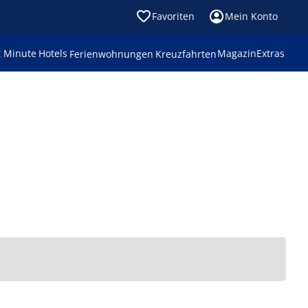
Favoriten
Mein Konto
t Minute
Hotels
Magazin
Extras
Ferienwohnungen
Kreuzfahrten