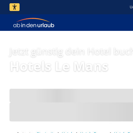
U
Jetzt günstig dein Hotel buc
Hotels Le Mans