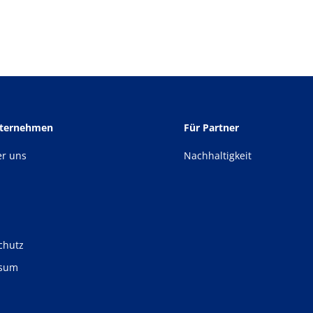
nternehmen
Für Partner
er uns
Nachhaltigkeit
chutz
ssum