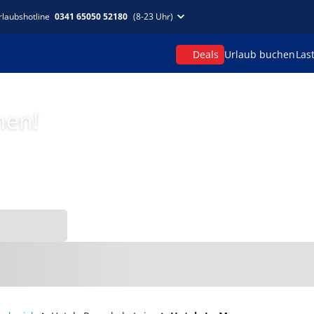
rlaubshotline
0341 65050 52180
(8-23 Uhr)
Deals
Urlaub buchen
Las
hen!