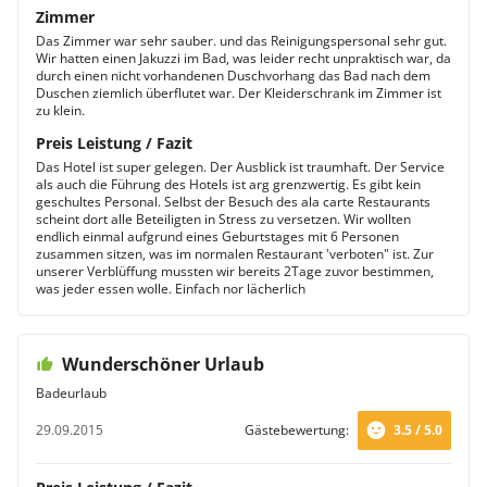
Zimmer
Das Zimmer war sehr sauber. und das Reinigungspersonal sehr gut.
Wir hatten einen Jakuzzi im Bad, was leider recht unpraktisch war, da
durch einen nicht vorhandenen Duschvorhang das Bad nach dem
Duschen ziemlich überflutet war. Der Kleiderschrank im Zimmer ist
zu klein.
Preis Leistung / Fazit
Das Hotel ist super gelegen. Der Ausblick ist traumhaft. Der Service
als auch die Führung des Hotels ist arg grenzwertig. Es gibt kein
geschultes Personal. Selbst der Besuch des ala carte Restaurants
scheint dort alle Beteiligten in Stress zu versetzen. Wir wollten
endlich einmal aufgrund eines Geburtstages mit 6 Personen
zusammen sitzen, was im normalen Restaurant 'verboten" ist. Zur
unserer Verblüffung mussten wir bereits 2Tage zuvor bestimmen,
was jeder essen wolle. Einfach nor lächerlich
Wunderschöner Urlaub
Badeurlaub
29.09.2015
Gästebewertung:
3.5 / 5.0