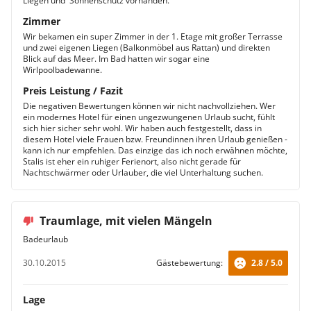
Liegen und 'Sonnenschutz vorhanden.
Zimmer
Wir bekamen ein super Zimmer in der 1. Etage mit großer Terrasse
und zwei eigenen Liegen (Balkonmöbel aus Rattan) und direkten
Blick auf das Meer. Im Bad hatten wir sogar eine
Wirlpoolbadewanne.
Preis Leistung / Fazit
Die negativen Bewertungen können wir nicht nachvollziehen. Wer
ein modernes Hotel für einen ungezwungenen Urlaub sucht, fühlt
sich hier sicher sehr wohl. Wir haben auch festgestellt, dass in
diesem Hotel viele Frauen bzw. Freundinnen ihren Urlaub genießen -
kann ich nur empfehlen. Das einzige das ich noch erwähnen möchte,
Stalis ist eher ein ruhiger Ferienort, also nicht gerade für
Nachtschwärmer oder Urlauber, die viel Unterhaltung suchen.
Traumlage, mit vielen Mängeln
Badeurlaub
30.10.2015
Gästebewertung:
2.8 / 5.0
Lage