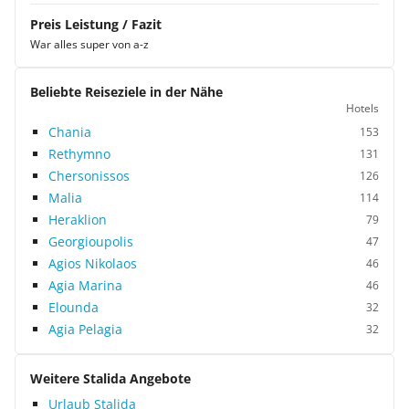
Preis Leistung / Fazit
War alles super von a-z
Beliebte Reiseziele in der Nähe
Hotels
Chania
153
Rethymno
131
Chersonissos
126
Malia
114
Heraklion
79
Georgioupolis
47
Agios Nikolaos
46
Agia Marina
46
Elounda
32
Agia Pelagia
32
Weitere Stalida Angebote
Urlaub Stalida