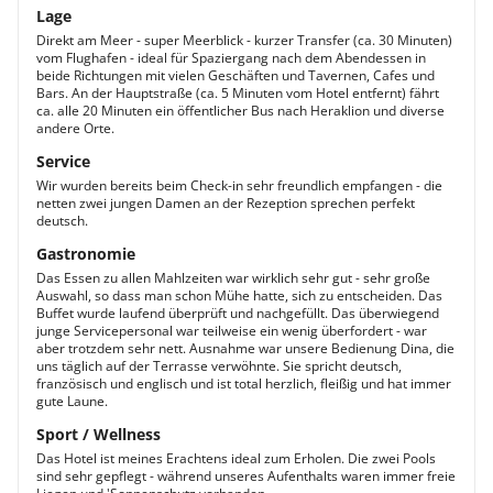
Lage
Direkt am Meer - super Meerblick - kurzer Transfer (ca. 30 Minuten)
vom Flughafen - ideal für Spaziergang nach dem Abendessen in
beide Richtungen mit vielen Geschäften und Tavernen, Cafes und
Bars. An der Hauptstraße (ca. 5 Minuten vom Hotel entfernt) fährt
ca. alle 20 Minuten ein öffentlicher Bus nach Heraklion und diverse
andere Orte.
Service
Wir wurden bereits beim Check-in sehr freundlich empfangen - die
netten zwei jungen Damen an der Rezeption sprechen perfekt
deutsch.
Gastronomie
Das Essen zu allen Mahlzeiten war wirklich sehr gut - sehr große
Auswahl, so dass man schon Mühe hatte, sich zu entscheiden. Das
Buffet wurde laufend überprüft und nachgefüllt. Das überwiegend
junge Servicepersonal war teilweise ein wenig überfordert - war
aber trotzdem sehr nett. Ausnahme war unsere Bedienung Dina, die
uns täglich auf der Terrasse verwöhnte. Sie spricht deutsch,
französisch und englisch und ist total herzlich, fleißig und hat immer
gute Laune.
Sport / Wellness
Das Hotel ist meines Erachtens ideal zum Erholen. Die zwei Pools
sind sehr gepflegt - während unseres Aufenthalts waren immer freie