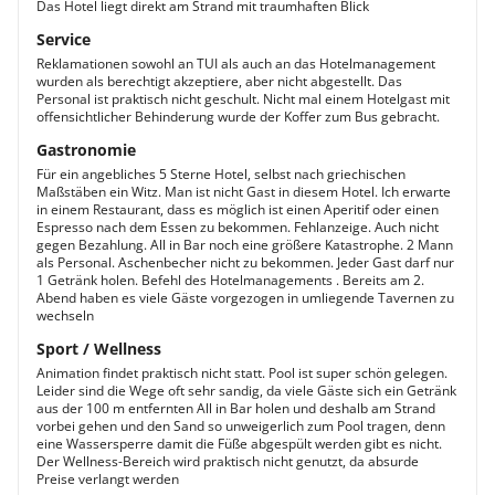
Das Hotel liegt direkt am Strand mit traumhaften Blick
Service
Reklamationen sowohl an TUI als auch an das Hotelmanagement
wurden als berechtigt akzeptiere, aber nicht abgestellt. Das
Personal ist praktisch nicht geschult. Nicht mal einem Hotelgast mit
offensichtlicher Behinderung wurde der Koffer zum Bus gebracht.
Gastronomie
Für ein angebliches 5 Sterne Hotel, selbst nach griechischen
Maßstäben ein Witz. Man ist nicht Gast in diesem Hotel. Ich erwarte
in einem Restaurant, dass es möglich ist einen Aperitif oder einen
Espresso nach dem Essen zu bekommen. Fehlanzeige. Auch nicht
gegen Bezahlung. All in Bar noch eine größere Katastrophe. 2 Mann
als Personal. Aschenbecher nicht zu bekommen. Jeder Gast darf nur
1 Getränk holen. Befehl des Hotelmanagements . Bereits am 2.
Abend haben es viele Gäste vorgezogen in umliegende Tavernen zu
wechseln
Sport / Wellness
Animation findet praktisch nicht statt. Pool ist super schön gelegen.
Leider sind die Wege oft sehr sandig, da viele Gäste sich ein Getränk
aus der 100 m entfernten All in Bar holen und deshalb am Strand
vorbei gehen und den Sand so unweigerlich zum Pool tragen, denn
eine Wassersperre damit die Füße abgespült werden gibt es nicht.
Der Wellness-Bereich wird praktisch nicht genutzt, da absurde
Preise verlangt werden