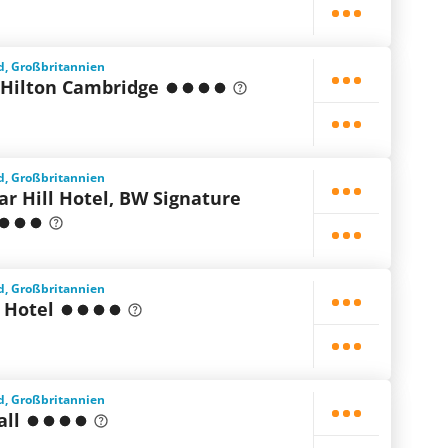
d, Großbritannien
 Hilton Cambridge
d, Großbritannien
r Hill Hotel, BW Signature
d, Großbritannien
 Hotel
d, Großbritannien
all