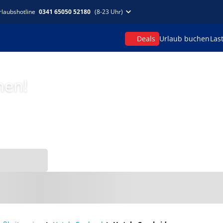
rlaubshotline
0341 65050 52180
(8-23 Uhr)
Deals
Urlaub buchen
Las
hen!