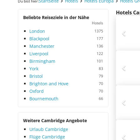
Startseite
Hotels
Hotels Europa
Hotels G
Du bist hier:
Hotels Ca
Beliebte Reiseziele in der Nähe
Hotels
London
1375
Blackpool
177
Manchester
136
Liverpool
122
Birmingham
101
York
83
Bristol
79
Brighton and Hove
70
Oxford
70
Bournemouth
66
Weitere Cambridge Angebote
Urlaub Cambridge
Flüge Cambridge