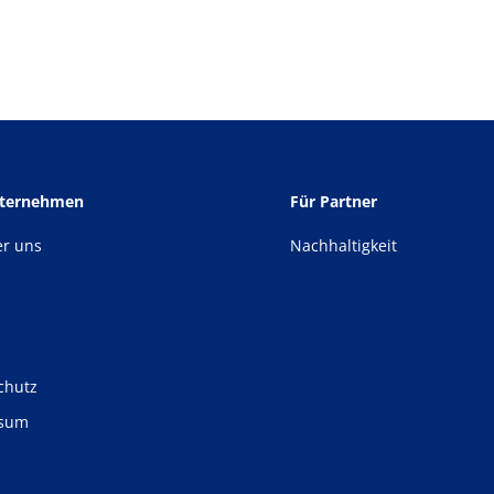
nternehmen
Für Partner
er uns
Nachhaltigkeit
chutz
ssum