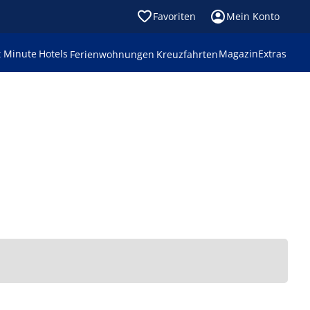
Favoriten
Mein Konto
t Minute
Hotels
Magazin
Extras
Ferienwohnungen
Kreuzfahrten