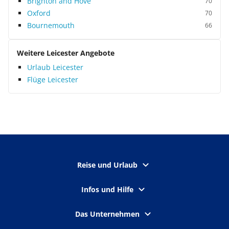
Brighton and Hove
70
Oxford
70
Bournemouth
66
Weitere Leicester Angebote
Urlaub Leicester
Flüge Leicester
Reise und Urlaub
Infos und Hilfe
Das Unternehmen