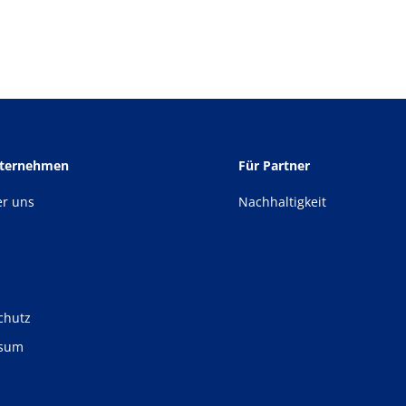
nternehmen
Für Partner
er uns
Nachhaltigkeit
chutz
ssum