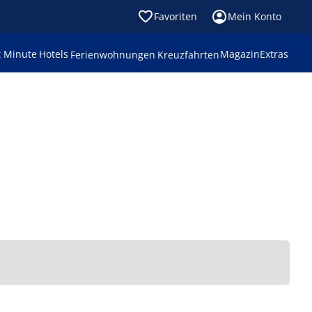
Favoriten
Mein Konto
t Minute
Hotels
Magazin
Extras
Ferienwohnungen
Kreuzfahrten