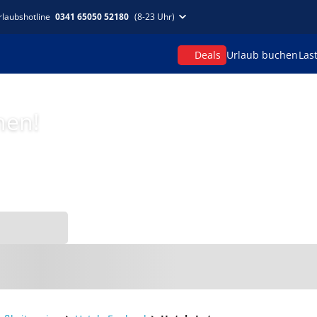
rlaubshotline
0341 65050 52180
(8-23 Uhr)
Deals
Urlaub buchen
Las
hen!