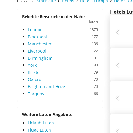
Startseite
Hotels
Hotels Europa
Hotels G
Du bist hier:
Hotels Lu
Beliebte Reiseziele in der Nähe
Hotels
London
1375
Blackpool
177
Manchester
136
Liverpool
122
Birmingham
101
York
83
Bristol
79
Oxford
70
Brighton and Hove
70
Torquay
66
Weitere Luton Angebote
Urlaub Luton
Flüge Luton