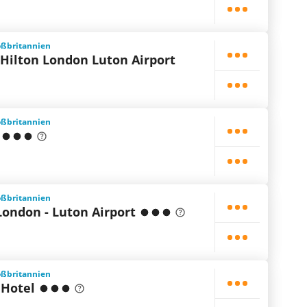
oßbritannien
Hilton London Luton Airport
oßbritannien
oßbritannien
London - Luton Airport
oßbritannien
 Hotel