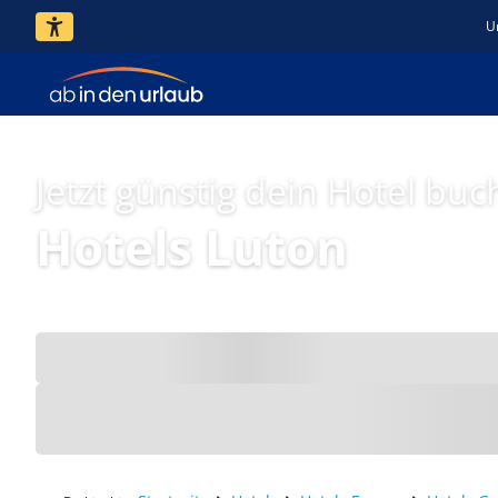
U
Jetzt günstig dein Hotel buc
Hotels Luton