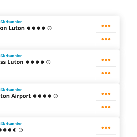
oßbritannien
ton Luton
oßbritannien
ess Luton
oßbritannien
ton Airport
oßbritannien