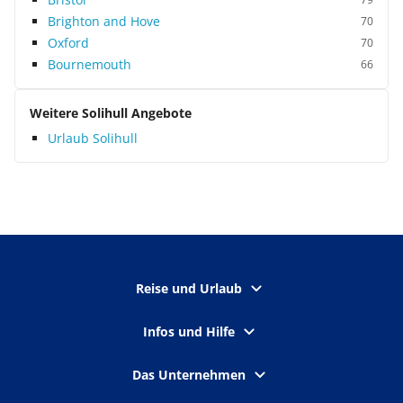
Brighton and Hove
70
Oxford
70
Bournemouth
66
Weitere Solihull Angebote
Urlaub Solihull
Reise und Urlaub
Infos und Hilfe
Das Unternehmen