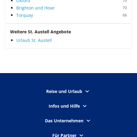
Oxford
70
Brighton and Hove
70
Torquay
66
Weitere St. Austell Angebote
Urlaub St. Austell
Reise und Urlaub
Infos und Hilfe
Das Unternehmen
Für Partner