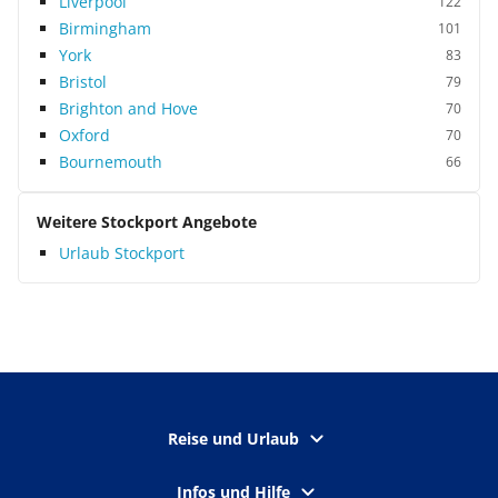
Liverpool
122
Birmingham
101
York
83
Bristol
79
Brighton and Hove
70
Oxford
70
Bournemouth
66
Weitere Stockport Angebote
Urlaub Stockport
Reise und Urlaub
Infos und Hilfe