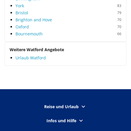
York
83
Bristol
79
Brighton and Hove
70
Oxford
70
Bournemouth
66
Weitere Watford Angebote
Urlaub Watford
Reise und Urlaub
Infos und Hilfe