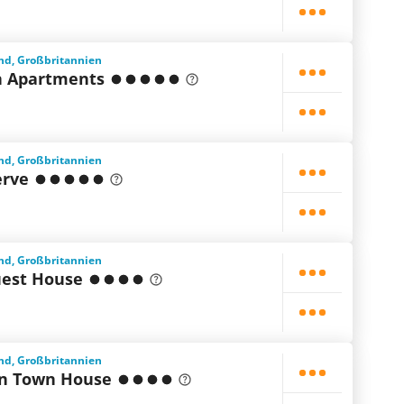
and, Großbritannien
n Apartments
and, Großbritannien
erve
and, Großbritannien
uest House
and, Großbritannien
n Town House