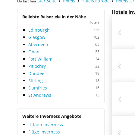
Startseite
Hotels
Hotels Europa
Hotels G
Du bist hier:
Hotels In
Beliebte Reiseziele in der Nähe
Hotels
Edinburgh
236
Glasgow
102
Aberdeen
65
Oban
25
Fort William
24
Pitlochry
22
Dundee
19
Stirling
18
Dumfries
16
St Andrews
15
Weitere Inverness Angebote
Urlaub Inverness
Flüge Inverness