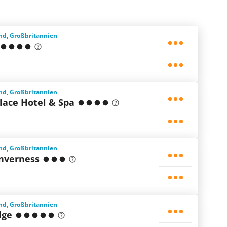
and, Großbritannien
and, Großbritannien
lace Hotel & Spa
and, Großbritannien
nverness
and, Großbritannien
dge