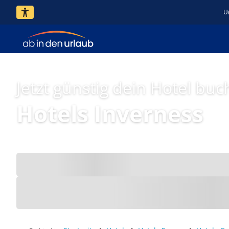
U
Jetzt günstig dein Hotel buc
Hotels Inverness