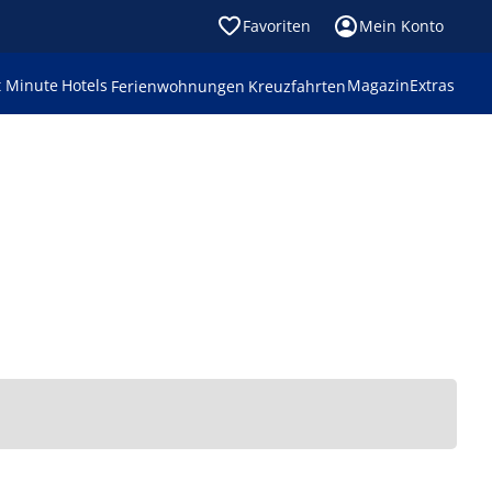
Favoriten
Mein Konto
t Minute
Hotels
Magazin
Extras
Ferienwohnungen
Kreuzfahrten