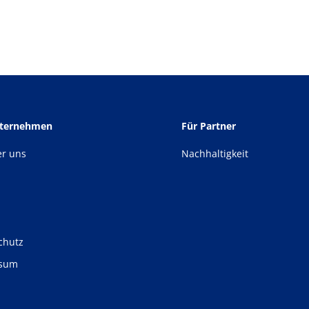
nternehmen
Für Partner
er uns
Nachhaltigkeit
chutz
ssum