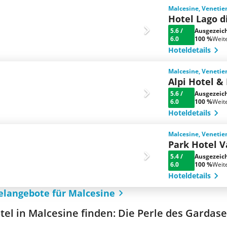
Malcesine, Venetien
Hotel Lago d
5.6
/
Ausgezeic
6.0
100 %
Weit
Hoteldetails
Malcesine, Venetien
Alpi Hotel &
5.6
/
Ausgezeic
6.0
100 %
Weit
Hoteldetails
Malcesine, Venetien
Park Hotel V
5.4
/
Ausgezeic
6.0
100 %
Weit
Hoteldetails
elangebote für Malcesine
tel in Malcesine finden: Die Perle des Gardas