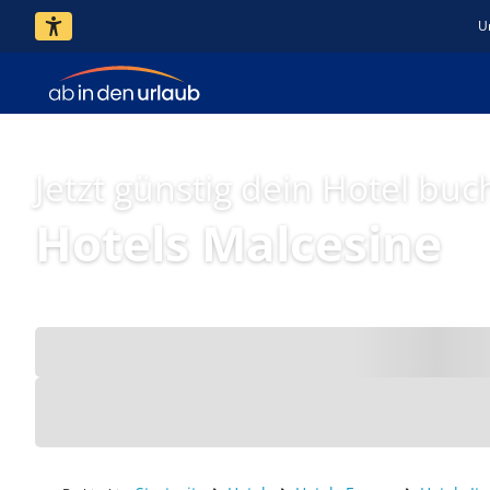
U
Jetzt günstig dein Hotel buc
Hotels Malcesine