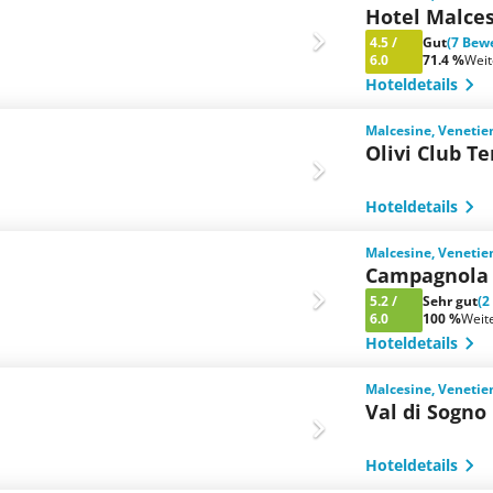
Hotel Malce
4.5
/
Gut
(7 Bew
6.0
71.4 %
Wei
Hoteldetails
Malcesine, Venetien
Olivi Club T
Hoteldetails
Malcesine, Venetien
Campagnola
5.2
/
Sehr gut
(2
6.0
100 %
Weit
Hoteldetails
Malcesine, Venetien
Val di Sogno
Hoteldetails