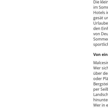
Die klei
im Somme
Hotels i
gesät u
Urlauber
den Ein
von Deu
Sommer 
sportlic
Von ein
Malcesi
Wer sic
über den
oder Plä
Bergste
per Sei
Landscha
hinunte
Wer in 