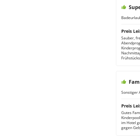
Supe
Badeurlau
Preis Lei
Sauber, fr
Abendprogr
Kinderpro
Nachmittag
Frühstücks
Fami
Sonstiger 
Preis Lei
Gutes Fami
Kinderpool
im Hotel g
gegen Geb