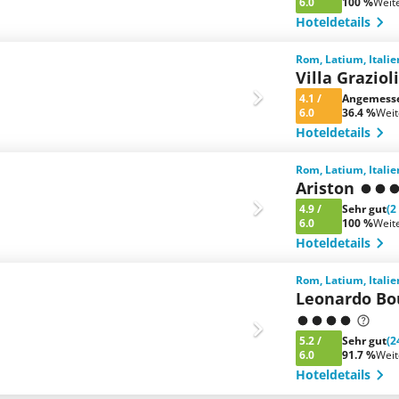
6.0
100 %
Weit
Hoteldetails
Rom, Latium, Italie
Villa Grazio
4.1
/
Angemess
6.0
36.4 %
Wei
Hoteldetails
Rom, Latium, Italie
Ariston
4.9
/
Sehr gut
(2
6.0
100 %
Weit
Hoteldetails
Rom, Latium, Italie
Leonardo Bo
5.2
/
Sehr gut
(2
6.0
91.7 %
Wei
Hoteldetails