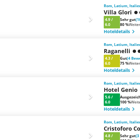
Rom, Latium, Italie
Villa Glori
4.9
/
Sehr gut
(1
6.0
80 %
Weite
Hoteldetails
Rom, Latium, Italie
Raganelli
4.3
/
Gut
(4 Bew
6.0
75 %
Weite
Hoteldetails
Rom, Latium, Italie
Hotel Genio
5.6
/
Ausgezeic
6.0
100 %
Weit
Hoteldetails
Rom, Latium, Italie
Cristoforo 
4.8
/
Sehr gut
(3