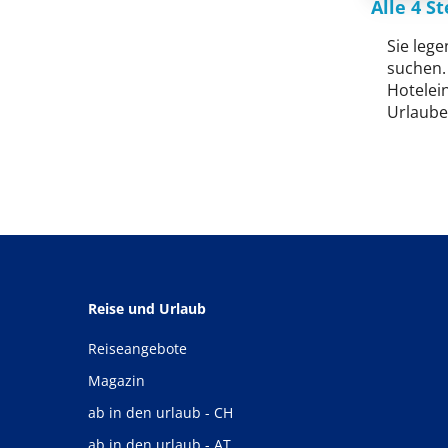
Alle 4 S
Sie lege
suchen.
Hotelei
Urlauber
Reise und Urlaub
Reiseangebote
Magazin
ab in den urlaub - CH
ab in den urlaub - AT