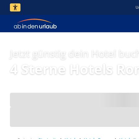
U
Jetzt günstig dein Hotel buc
4 Sterne Hotels R