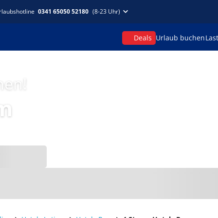
rlaubshotline
0341 65050 52180
(8-23 Uhr)
Deals
Urlaub buchen
Las
hen!
om