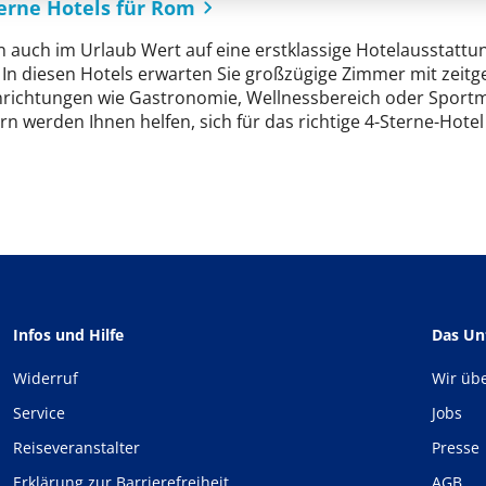
terne Hotels für Rom
n auch im Urlaub Wert auf eine erstklassige Hotelausstattu
 In diesen Hotels erwarten Sie großzügige Zimmer mit zeitge
nrichtungen wie Gastronomie, Wellnessbereich oder Sport
n werden Ihnen helfen, sich für das richtige 4-Sterne-Hote
Infos und Hilfe
Das U
Widerruf
Wir üb
Service
Jobs
Reiseveranstalter
Presse
Erklärung zur Barrierefreiheit
AGB