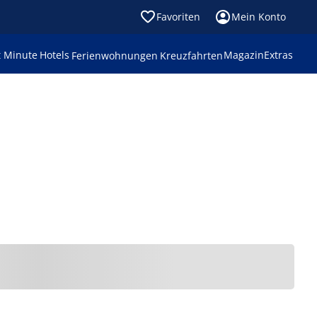
Favoriten
Mein Konto
t Minute
Hotels
Magazin
Extras
Ferienwohnungen
Kreuzfahrten