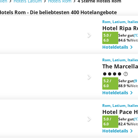
lien
Hotels Latium
Hotels Rom
4 Sterne Hotels Rom
Hotels Rom - Die beliebtesten 400 Hotelangebote
Rom, Latium, Italie
Hotel Ripa 
5.0
/
Sehr gut
(1
6.0
84.6 %
Wei
Hoteldetails
Rom, Latium, Italie
The Marcella
5.2
/
Sehr gut
(9
6.0
88.9 %
Wei
Hoteldetails
Rom, Latium, Italie
Hotel Pace H
5.0
/
Sehr gut
(1
6.0
82.4 %
Wei
Hoteldetails