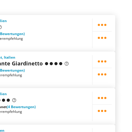
alien
 Bewertungen)
terempfehlung
, Italien
ante Giardinetto
 Bewertungen)
erempfehlung
alien
hnet
(4 Bewertungen)
erempfehlung
ien