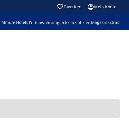
Favoriten
Mein Konto
t Minute
Hotels
Magazin
Extras
Ferienwohnungen
Kreuzfahrten