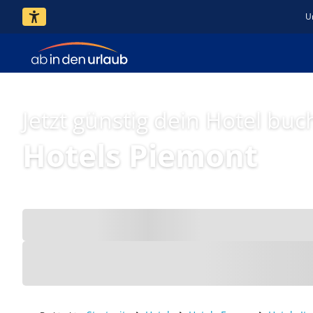
U
Jetzt günstig dein Hotel buc
Hotels Piemont