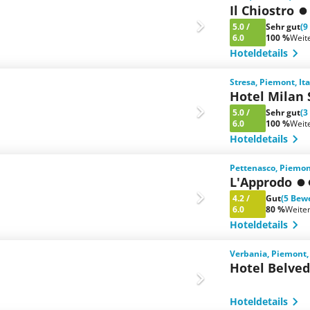
Il Chiostro
5.0
/
Sehr gut
(9
6.0
100 %
Weit
Hoteldetails
Stresa, Piemont, It
Hotel Milan 
5.0
/
Sehr gut
(3
6.0
100 %
Weit
Hoteldetails
Pettenasco, Piemont
L'Approdo
4.2
/
Gut
(5 Bew
6.0
80 %
Weite
Hoteldetails
Verbania, Piemont, 
Hotel Belve
Hoteldetails