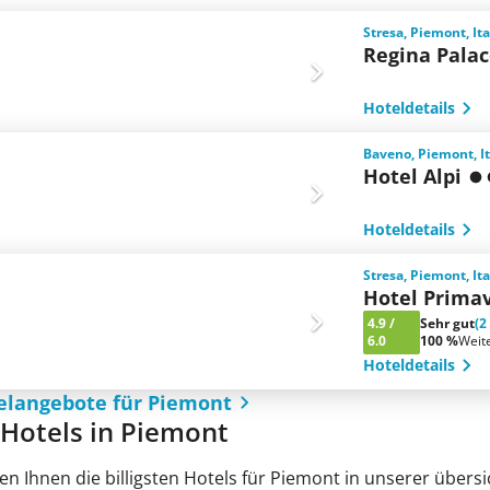
Stresa, Piemont, It
Regina Pala
Hoteldetails
Baveno, Piemont, I
Hotel Alpi
Hoteldetails
Stresa, Piemont, It
Hotel Prima
4.9
/
Sehr gut
(2
6.0
100 %
Weit
Hoteldetails
elangebote für Piemont
e Hotels in Piemont
en Ihnen die billigsten Hotels für Piemont in unserer übersi