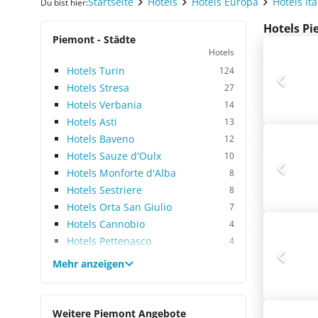
Startseite
Hotels
Hotels Europa
Hotels Ita
Du bist hier:
Hotels Pi
Piemont - Städte
Hotels
Hotels Turin
124
Hotels Stresa
27
Hotels Verbania
14
Hotels Asti
13
Hotels Baveno
12
Hotels Sauze d'Oulx
10
Hotels Monforte d'Alba
8
Hotels Sestriere
8
Hotels Orta San Giulio
7
Hotels Cannobio
4
Hotels Pettenasco
4
Mehr anzeigen
Weitere Piemont Angebote