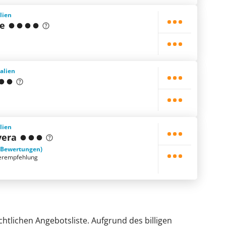
alien
ce
talien
alien
vera
 Bewertungen)
erempfehlung
chtlichen Angebotsliste. Aufgrund des billigen