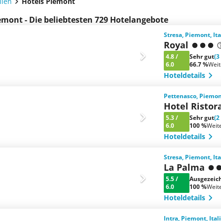
lien
Hotels Piemont
emont - Die beliebtesten 729 Hotelangebote
Stresa, Piemont, It
Royal
4.8
/
Sehr gut
(3
6.0
66.7 %
Wei
Hoteldetails
Pettenasco, Piemont
Hotel Ristor
5.3
/
Sehr gut
(2
6.0
100 %
Weit
Hoteldetails
Stresa, Piemont, It
La Palma
5.5
/
Ausgezeic
6.0
100 %
Weit
Hoteldetails
Intra, Piemont, Ital