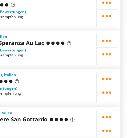
 Bewertungen)
erempfehlung
alien
Speranza Au Lac
 Bewertungen)
erempfehlung
, Italien
ertungen)
rempfehlung
Italien
dere San Gottardo