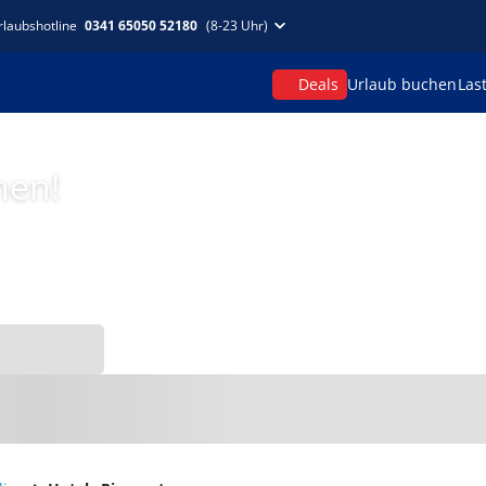
rlaubshotline
0341 65050 52180
(8-23 Uhr)
Deals
Urlaub buchen
Las
hen!