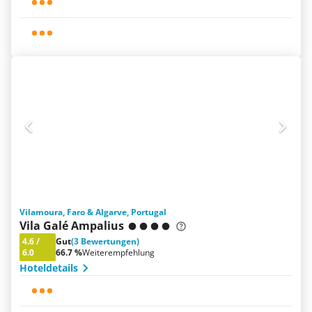
Vilamoura, Faro & Algarve, Portugal
Vila Galé Ampalius
4.6
/
Gut
(3 Bewertungen)
6.0
66.7 %
Weiterempfehlung
Hoteldetails