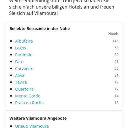
Weiterempfehlungsrate. Und jetzt schauen Sie
sich einfach unsere billigen Hotels an und freuen
Sie sich auf Vilamoura!
Beliebte Reiseziele in der Nähe
Hotels
Albufeira
145
Lagos
58
Portimão
32
Faro
28
Carvoeiro
25
Alvor
21
Tavira
19
Quarteira
17
Monte Gordo
14
Praia da Rocha
13
Weitere Vilamoura Angebote
Urlaub Vilamoura