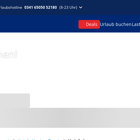
rlaubshotline
0341 65050 52180
(8-23 Uhr)
Deals
Urlaub buchen
Las
hen!