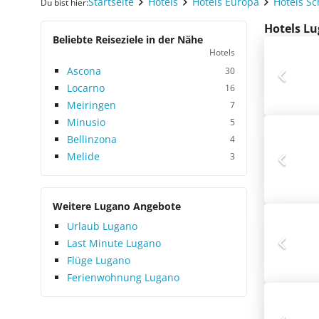
Startseite
Hotels
Hotels Europa
Hotels S
Du bist hier:
Hotels Lu
Beliebte Reiseziele in der Nähe
Hotels
Ascona
30
Locarno
16
Meiringen
7
Minusio
5
Bellinzona
4
Melide
3
Weitere Lugano Angebote
Urlaub Lugano
Last Minute Lugano
Flüge Lugano
Ferienwohnung Lugano