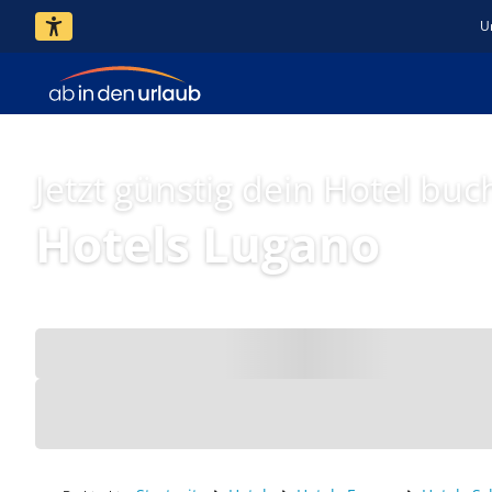
U
Jetzt günstig dein Hotel buc
Hotels Lugano