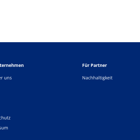
nternehmen
Für Partner
er uns
Nachhaltigkeit
chutz
ssum