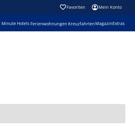
Favoriten
Mein Konto
t Minute
Hotels
Magazin
Extras
Ferienwohnungen
Kreuzfahrten