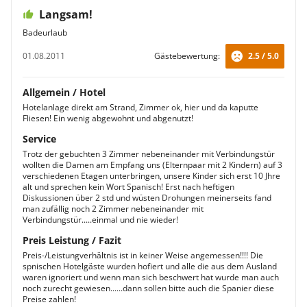
Langsam!
Badeurlaub
01.08.2011
Gästebewertung:
2.5 / 5.0
Allgemein / Hotel
Hotelanlage direkt am Strand, Zimmer ok, hier und da kaputte
Fliesen! Ein wenig abgewohnt und abgenutzt!
Service
Trotz der gebuchten 3 Zimmer nebeneinander mit Verbindungstür
wollten die Damen am Empfang uns (Elternpaar mit 2 Kindern) auf 3
verschiedenen Etagen unterbringen, unsere Kinder sich erst 10 Jhre
alt und sprechen kein Wort Spanisch! Erst nach heftigen
Diskussionen über 2 std und wüsten Drohungen meinerseits fand
man zufällig noch 2 Zimmer nebeneinander mit
Verbindungstür.....einmal und nie wieder!
Preis Leistung / Fazit
Preis-/Leistungverhältnis ist in keiner Weise angemessen!!!! Die
spnischen Hotelgäste wurden hofiert und alle die aus dem Ausland
waren ignoriert und wenn man sich beschwert hat wurde man auch
noch zurecht gewiesen......dann sollen bitte auch die Spanier diese
Preise zahlen!