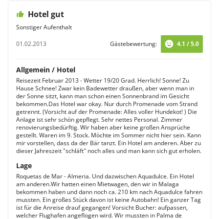
Hotel gut
Sonstiger Aufenthalt
01.02.2013
Gästebewertung:
4.1 / 5.0
Allgemein / Hotel
Reisezeit Februar 2013 - Wetter 19/20 Grad. Herrlich! Sonne! Zu
Hause Schnee! Zwar kein Badewetter draußen, aber wenn man in
der Sonne sitzt, kann man schon einen Sonnenbrand im Gesicht
bekommen.Das Hotel war okay. Nur durch Promenade vom Strand
getrennt. (Vorsicht auf der Promenade: Alles voller Hundekot! ) Die
Anlage ist sehr schön gepflegt. Sehr nettes Personal. Zimmer
renovierungsbedürftig. Wir haben aber keine großen Ansprüche
gestellt. Waren im 9. Stock. Möchte im Sommer nicht hier sein. Kann
mir vorstellen, dass da der Bär tanzt. Ein Hotel am anderen. Aber zu
dieser Jahreszeit "schläft" noch alles und man kann sich gut erholen.
Lage
Roquetas de Mar - Almeria. Und dazwischen Aquadulce. Ein Hotel
am anderen.Wir hatten einen Mietwagen, den wir in Malaga
bekommen haben und dann noch ca. 210 km nach Aquadulce fahren
mussten. Ein großes Stück davon ist keine Autobahn! Ein ganzer Tag
ist für die Anreise drauf gegangen! Vorsicht Bucher: aufpassen,
welcher Flughafen angeflogen wird. Wir mussten in Palma de