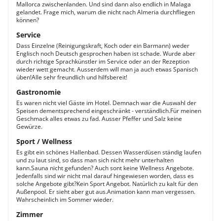
Mallorca zwischenlanden. Und sind dann also endlich in Malaga
gelandet. Frage mich, warum die nicht nach Almeria durchfliegen
können?
Service
Dass Einzelne (Reinigungskraft, Koch oder ein Barmann) weder
Englisch noch Deutsch gesprochen haben ist schade. Wurde aber
durch richtige Sprachkünstler im Service oder an der Rezeption
wieder wett gemacht. Ausserdem will man ja auch etwas Spanisch
üben!Alle sehr freundlich und hilfsbereit!
Gastronomie
Es waren nicht viel Gäste im Hotel. Demnach war die Auswahl der
Speisen dementsprechend eingeschränkt - verständlich.Für meinen
Geschmack alles etwas zu fad. Ausser Pfeffer und Salz keine
Gewürze.
Sport / Wellness
Es gibt ein schönes Hallenbad. Dessen Wasserdüsen ständig laufen
und zu laut sind, so dass man sich nicht mehr unterhalten
kann.Sauna nicht gefunden? Auch sont keine Wellness Angebote.
Jedenfalls sind wir nicht mal darauf hingewiesen worden, dass es
solche Angebote gibt?Kein Sport Angebot. Natürlich zu kalt für den
Außenpool. Er sieht aber gut aus.Animation kann man vergessen.
Wahrscheinlich im Sommer wieder.
Zimmer