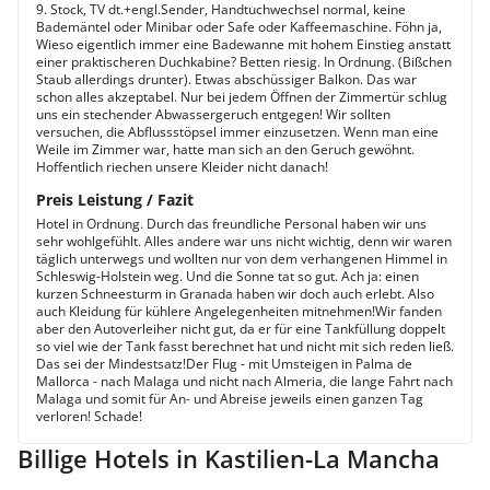
9. Stock, TV dt.+engl.Sender, Handtuchwechsel normal, keine
Bademäntel oder Minibar oder Safe oder Kaffeemaschine. Föhn ja,
Wieso eigentlich immer eine Badewanne mit hohem Einstieg anstatt
einer praktischeren Duchkabine? Betten riesig. In Ordnung. (Bißchen
Staub allerdings drunter). Etwas abschüssiger Balkon. Das war
schon alles akzeptabel. Nur bei jedem Öffnen der Zimmertür schlug
uns ein stechender Abwassergeruch entgegen! Wir sollten
versuchen, die Abflussstöpsel immer einzusetzen. Wenn man eine
Weile im Zimmer war, hatte man sich an den Geruch gewöhnt.
Hoffentlich riechen unsere Kleider nicht danach!
Preis Leistung / Fazit
Hotel in Ordnung. Durch das freundliche Personal haben wir uns
sehr wohlgefühlt. Alles andere war uns nicht wichtig, denn wir waren
täglich unterwegs und wollten nur von dem verhangenen Himmel in
Schleswig-Holstein weg. Und die Sonne tat so gut. Ach ja: einen
kurzen Schneesturm in Granada haben wir doch auch erlebt. Also
auch Kleidung für kühlere Angelegenheiten mitnehmen!Wir fanden
aber den Autoverleiher nicht gut, da er für eine Tankfüllung doppelt
so viel wie der Tank fasst berechnet hat und nicht mit sich reden ließ.
Das sei der Mindestsatz!Der Flug - mit Umsteigen in Palma de
Mallorca - nach Malaga und nicht nach Almeria, die lange Fahrt nach
Malaga und somit für An- und Abreise jeweils einen ganzen Tag
verloren! Schade!
Billige Hotels in Kastilien-La Mancha