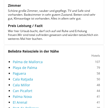
Zimmer
Schöne große Zimmer, sauber und gepflegt. TV und Safe sind
vorhanden. Badezimmer in sehr gutem Zustand. Betten sind sehr
gut, Klimaanlage ist vorhanden. Alles in allem sehr gut.
Preis Leistung / Fazit
Wer hier Urlaub bucht, darf sich auf viel Ruhe und Erholung
freuen.Wir sind total zufrieden gewesen und würden tatsächlich ein
weiteres Mal hier buchen.
Beliebte Reiseziele in der Nähe
Hotels
Palma de Mallorca
107
Playa de Palma
79
Paguera
58
Cala Ratjada
50
Cala Millor
48
Can Picafort
44
Palma Nova
41
El Arenal
41