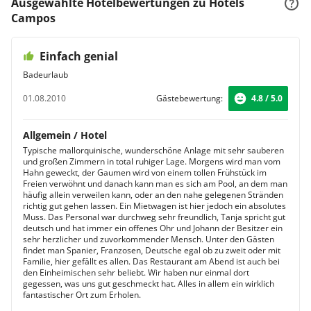
Ausgewählte Hotelbewertungen zu Hotels
Campos
Einfach genial
Badeurlaub
01.08.2010
Gästebewertung:
4.8 / 5.0
Allgemein / Hotel
Typische mallorquinische, wunderschöne Anlage mit sehr sauberen
und großen Zimmern in total ruhiger Lage. Morgens wird man vom
Hahn geweckt, der Gaumen wird von einem tollen Frühstück im
Freien verwöhnt und danach kann man es sich am Pool, an dem man
häufig allein verweilen kann, oder an den nahe gelegenen Stränden
richtig gut gehen lassen. Ein Mietwagen ist hier jedoch ein absolutes
Muss. Das Personal war durchweg sehr freundlich, Tanja spricht gut
deutsch und hat immer ein offenes Ohr und Johann der Besitzer ein
sehr herzlicher und zuvorkommender Mensch. Unter den Gästen
findet man Spanier, Franzosen, Deutsche egal ob zu zweit oder mit
Familie, hier gefällt es allen. Das Restaurant am Abend ist auch bei
den Einheimischen sehr beliebt. Wir haben nur einmal dort
gegessen, was uns gut geschmeckt hat. Alles in allem ein wirklich
fantastischer Ort zum Erholen.