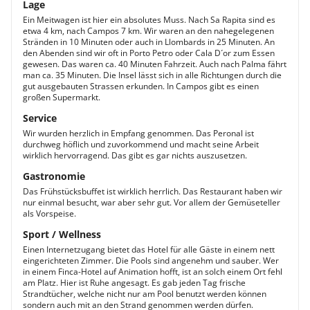
Lage
Ein Meitwagen ist hier ein absolutes Muss. Nach Sa Rapita sind es
etwa 4 km, nach Campos 7 km. Wir waren an den nahegelegenen
Stränden in 10 Minuten oder auch in Llombards in 25 Minuten. An
den Abenden sind wir oft in Porto Petro oder Cala D´or zum Essen
gewesen. Das waren ca. 40 Minuten Fahrzeit. Auch nach Palma fährt
man ca. 35 Minuten. Die Insel lässt sich in alle Richtungen durch die
gut ausgebauten Strassen erkunden. In Campos gibt es einen
großen Supermarkt.
Service
Wir wurden herzlich in Empfang genommen. Das Peronal ist
durchweg höflich und zuvorkommend und macht seine Arbeit
wirklich hervorragend. Das gibt es gar nichts auszusetzen.
Gastronomie
Das Frühstücksbuffet ist wirklich herrlich. Das Restaurant haben wir
nur einmal besucht, war aber sehr gut. Vor allem der Gemüseteller
als Vorspeise.
Sport / Wellness
Einen Internetzugang bietet das Hotel für alle Gäste in einem nett
eingerichteten Zimmer. Die Pools sind angenehm und sauber. Wer
in einem Finca-Hotel auf Animation hofft, ist an solch einem Ort fehl
am Platz. Hier ist Ruhe angesagt. Es gab jeden Tag frische
Strandtücher, welche nicht nur am Pool benutzt werden können
sondern auch mit an den Strand genommen werden dürfen.