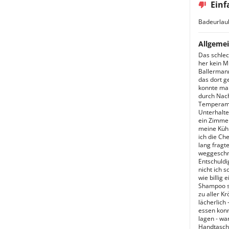
Einf
Badeurlau
Allgemei
Das schlec
her kein M
Ballermann
das dort g
konnte man
durch Nach
Temperamen
Unterhalt
ein Zimmer
meine Kühl
ich die Ch
lang fragt
weggeschmi
Entschuldi
nicht ich s
wie billig
Shampoo so
zu aller Kr
lächerlich
essen konn
lagen - w
Handtasche