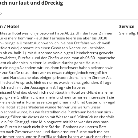
ach nur laut und dDreckig
b
n / Hotel
Service
hteste Hotel was ich je bewohnt habe.Ab 22 Uhr darf vom Zimmer
Siehr allg.
urks mehr kommen - auf der Terrasse feiern sie aber bis 00:30
 - bringt ja Umsatz.Auch wenn ich in einen Ort fahre wo ich weiß
efeiert wird, erwarte ich einen Gewissen Nachtruhe - schlafen
 ab ca. halb 1 ( mit Ausnahme von einigen Heimkehrern) geweckt
twächter, Putzfrau und der Chefin wurde man ab 06:30 - spanische
t ok aber sich in einer Lautstärke durchs ganze Haus zu
en ein no go.Nachdem wir uns dann beschwert haben bekamen wir
 zur Straße raus - dort war es etwas ruhiger.Jedoch vergaß ich
- und Handtasche plus einigen privaten Utensilien im Zimmer.Als
efin drauf Ansprach, hieß es nur es wurde nichts gefunden. 3 Tage
e ich nach, mit der Aussage am 3. Tag - sie habe es
ssen! Und das obwohl ich noch Gast im Hotel war.Nicht mal eine
gung - sie Grüßte nicht mal mehr und meinte nur es interessiert sie
olle sie damit in Ruhe lassen.So geht man nicht mit Gästen um - egal
 eine Hotel ist.Des Weiteren wunderten wir uns warum unser
 schnell wurde, bis wir feststellten die Putzfrauen bedienen sich -
önung füllten sie dieses dann mit Wasser auf.Frühstück ist ebenfalls
 - ein Stk. Obst ggf. eine Minibaguette mit Käse war das was man
te.Putzen ist auch nicht ihre Stärke - Bonbons die unterm Bett
aren nach Zimmerwechsel und dann erneuter Suche nach meiner
 immer noch unterm Bett!!!Kakerlaken haben wir auch gesichtet -