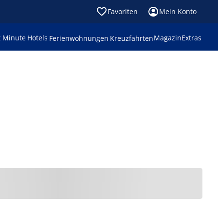
Favoriten
Mein Konto
t Minute
Hotels
Magazin
Extras
Ferienwohnungen
Kreuzfahrten