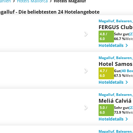
panien
Hotels Mallorca
Hotels Magalluf
galluf - Die beliebtesten 24 Hotelangebote
Magalluf, Balearen
FERGUS Club
4.8
/
Sehr gut
(2
6.0
66.7 %
Wei
Hoteldetails
Magalluf, Balearen
Hotel Samos
4.7
/
Gut
(40 Be
6.0
67.5 %
Wei
Hoteldetails
Magalluf, Balearen
Meliá Calviá
5.0
/
Sehr gut
(2
6.0
73.9 %
Wei
Hoteldetails
Magalluf, Balearen