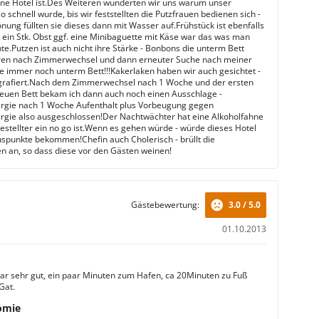
 eine Hotel ist.Des Weiteren wunderten wir uns warum unser
schnell wurde, bis wir feststellten die Putzfrauen bedienen sich -
önung füllten sie dieses dann mit Wasser auf.Frühstück ist ebenfalls
- ein Stk. Obst ggf. eine Minibaguette mit Käse war das was man
te.Putzen ist auch nicht ihre Stärke - Bonbons die unterm Bett
ren nach Zimmerwechsel und dann erneuter Suche nach meiner
 immer noch unterm Bett!!!Kakerlaken haben wir auch gesichtet -
grafiert.Nach dem Zimmerwechsel nach 1 Woche und der ersten
euen Bett bekam ich dann auch noch einen Ausschlage -
rgie nach 1 Woche Aufenthalt plus Vorbeugung gegen
rgie also ausgeschlossen!Der Nachtwächter hat eine Alkoholfahne
gestellter ein no go ist.Wenn es gehen würde - würde dieses Hotel
spunkte bekommen!Chefin auch Cholerisch - brüllt die
en an, so dass diese vor den Gästen weinen!
Gästebewertung:
3.0 / 5.0
01.10.2013
ar sehr gut, ein paar Minuten zum Hafen, ca 20Minuten zu Fuß
Gat.
omie