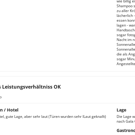
wie billig
Shampoo so 
zu aller Kr
lächerlich 
essen konn
lagen - wa
Handtasche
sogar foto
Nacht im n
Sonnenalle
Sonnenalle
die als An
sogar Minu
Angestellt
s Leistungsverhältniss OK
b
n / Hotel
Lage
el, gute Lage, aber sehr laut (Türen wurden sehr lLaut geknallt)
Die Lage w
nach Gala 
Gastron