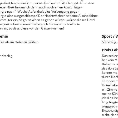
grafiert.Nach dem Zimmerwechsel nach 1 Woche und der ersten
euen Bett bekam ich dann auch noch einen Ausschlage -
rgie nach 1 Woche Aufenthalt plus Vorbeugung gegen
rgie also ausgeschlossen!Der Nachtwächter hat eine Alkoholfahne
gestellter ein no go ist.Wenn es gehen würde - würde dieses Hotel
spunkte bekommen!Chefin auch Cholerisch - brüllt die
en an, so dass diese vor den Gästen weinen!
omie
Sport / 
res als im Hotel zu bleiben
Siehe allg
Preis Lei
r dreckig
Das schlec
her kein M
Ballermann
das dort g
konnte man
durch Nach
Temperamen
Unterhalte
ein Zimmer
meine Kühl
ich die Ch
lang fragte
weggeschmi
Entschuldi
nicht ich s