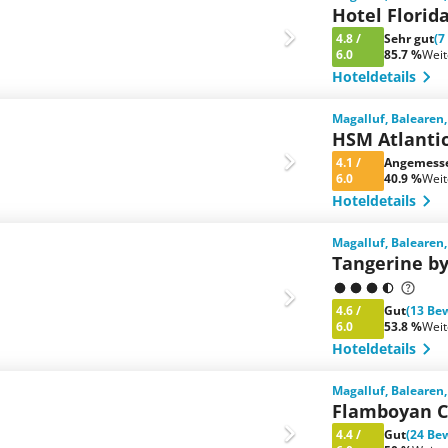
Hotel Florid
4.8
/
Sehr gut
(7
6.0
85.7 %
Wei
Hoteldetails
Magalluf, Balearen
HSM Atlanti
4.1
/
Angemess
6.0
40.9 %
Wei
Hoteldetails
Magalluf, Balearen
Tangerine by
4.6
/
Gut
(13 Be
6.0
53.8 %
Wei
Hoteldetails
Magalluf, Balearen
Flamboyan C
4.4
/
Gut
(24 Be