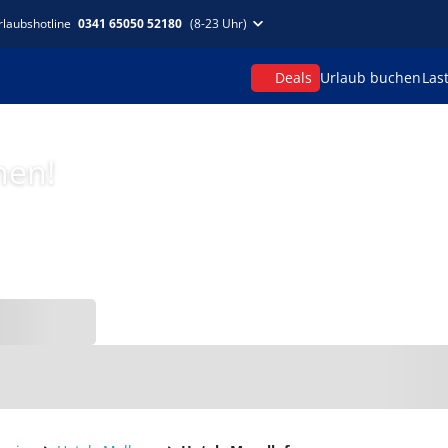
rlaubshotline
0341 65050 52180
(8-23 Uhr)
Deals
Urlaub buchen
Las
hen!