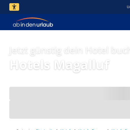
U
Jetzt günstig dein Hotel buc
Hotels Magalluf