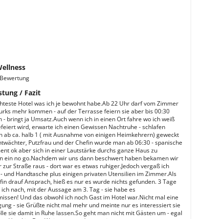
Wellness
. Bewertung
stung / Fazit
hteste Hotel was ich je bewohnt habe.Ab 22 Uhr darf vom Zimmer
urks mehr kommen - auf der Terrasse feiern sie aber bis 00:30
 - bringt ja Umsatz.Auch wenn ich in einen Ort fahre wo ich weiß
efeiert wird, erwarte ich einen Gewissen Nachtruhe - schlafen
 ab ca. halb 1 ( mit Ausnahme von einigen Heimkehrern) geweckt
twächter, Putzfrau und der Chefin wurde man ab 06:30 - spanische
t ok aber sich in einer Lautstärke durchs ganze Haus zu
n ein no go.Nachdem wir uns dann beschwert haben bekamen wir
 zur Straße raus - dort war es etwas ruhiger.Jedoch vergaß ich
- und Handtasche plus einigen privaten Utensilien im Zimmer.Als
efin drauf Ansprach, hieß es nur es wurde nichts gefunden. 3 Tage
 ich nach, mit der Aussage am 3. Tag - sie habe es
ssen! Und das obwohl ich noch Gast im Hotel war.Nicht mal eine
gung - sie Grüßte nicht mal mehr und meinte nur es interessiert sie
olle sie damit in Ruhe lassen.So geht man nicht mit Gästen um - egal