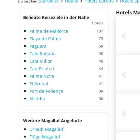
Startseite
Hotels
Hotels Europa
Hotels S
Du bist hier:
Hotels Ma
Beliebte Reiseziele in der Nähe
Hotels
Palma de Mallorca
107
Playa de Palma
79
Paguera
58
Cala Ratjada
50
Cala Millor
48
Can Picafort
44
Palma Nova
41
El Arenal
41
Port de Pollença
39
Alcúdia
36
Weitere Magalluf Angebote
Urlaub Magalluf
Flüge Magalluf