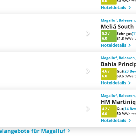
6.0
50 %
Weite
Hoteldetails
Magalluf, Balearen
Meliá South
5.2
/
Sehr gut
(1
6.0
81.8 %
Wei
Hoteldetails
Magalluf, Balearen
Bahia Princi
4.6
/
Gut
(23 Be
6.0
69.6 %
Wei
Hoteldetails
Magalluf, Balearen
HM Martini
4.2
/
Gut
(14 Be
6.0
50 %
Weite
Hoteldetails
elangebote für Magalluf