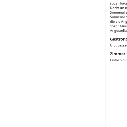
sogar foto
Nacht im n
Sonnenalle
Sonnenalle
die als An
sogar Minu
Angestellt
Gastron
Gibt besse
Zimmer
Einfach nu