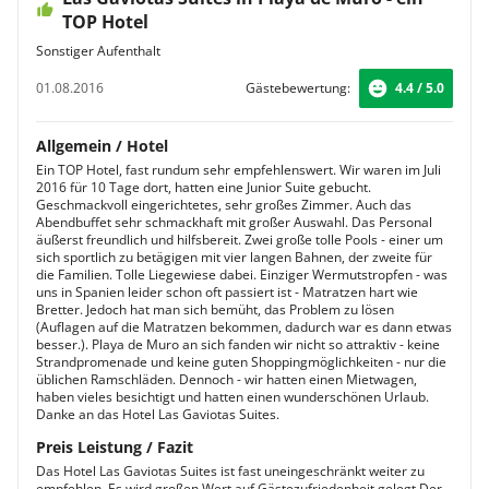
TOP Hotel
Sonstiger Aufenthalt
01.08.2016
Gästebewertung:
4.4 / 5.0
Allgemein / Hotel
Ein TOP Hotel, fast rundum sehr empfehlenswert. Wir waren im Juli
2016 für 10 Tage dort, hatten eine Junior Suite gebucht.
Geschmackvoll eingerichtetes, sehr großes Zimmer. Auch das
Abendbuffet sehr schmackhaft mit großer Auswahl. Das Personal
äußerst freundlich und hilfsbereit. Zwei große tolle Pools - einer um
sich sportlich zu betägigen mit vier langen Bahnen, der zweite für
die Familien. Tolle Liegewiese dabei. Einziger Wermutstropfen - was
uns in Spanien leider schon oft passiert ist - Matratzen hart wie
Bretter. Jedoch hat man sich bemüht, das Problem zu lösen
(Auflagen auf die Matratzen bekommen, dadurch war es dann etwas
besser.). Playa de Muro an sich fanden wir nicht so attraktiv - keine
Strandpromenade und keine guten Shoppingmöglichkeiten - nur die
üblichen Ramschläden. Dennoch - wir hatten einen Mietwagen,
haben vieles besichtigt und hatten einen wunderschönen Urlaub.
Danke an das Hotel Las Gaviotas Suites.
Preis Leistung / Fazit
Das Hotel Las Gaviotas Suites ist fast uneingeschränkt weiter zu
empfehlen. Es wird großen Wert auf Gästezufriedenheit gelegt.Der