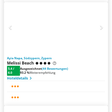
Ayia Napa, Südzypern, Zypern
Melissi Beach
5.4
/
Ausgezeichnet
(44 Bewertungen)
6.0
93.2 %
Weiterempfehlung
Hoteldetails