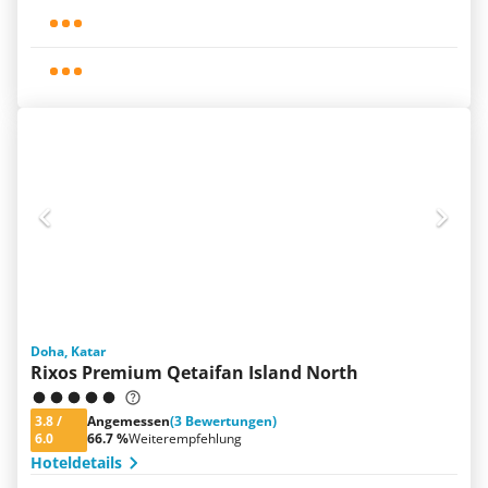
Doha, Katar
Rixos Premium Qetaifan Island North
3.8
/
Angemessen
(3 Bewertungen)
6.0
66.7 %
Weiterempfehlung
Hoteldetails