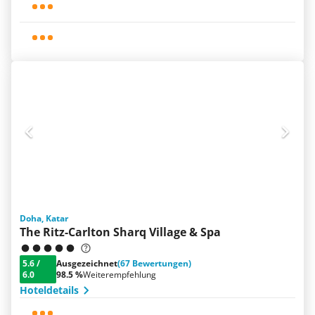
Doha, Katar
The Ritz-Carlton Sharq Village & Spa
5.6
/
Ausgezeichnet
(67 Bewertungen)
6.0
98.5 %
Weiterempfehlung
Hoteldetails