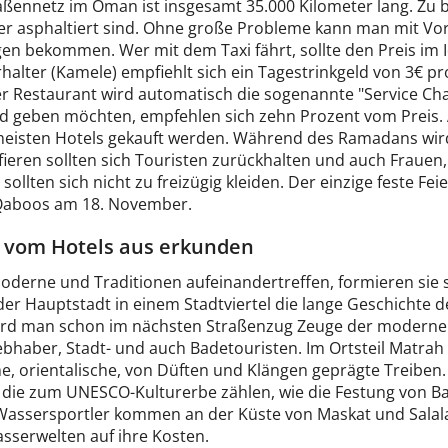
ßennetz im Oman ist insgesamt 35.000 Kilometer lang. Zu be
er asphaltiert sind. Ohne große Probleme kann man mit Vor
n bekommen. Wer mit dem Taxi fährt, sollte den Preis im Id
halter (Kamele) empfiehlt sich ein Tagestrinkgeld von 3€ pro
er Restaurant wird automatisch die sogenannte "Service Cha
ld geben möchten, empfehlen sich zehn Prozent vom Preis. A
meisten Hotels gekauft werden. Während des Ramadans wird
ieren sollten sich Touristen zurückhalten und auch Frauen, 
sollten sich nicht zu freizügig kleiden. Der einzige feste Fe
Qaboos am 18. November.
vom Hotels aus erkunden
derne und Traditionen aufeinandertreffen, formieren sie s
der Hauptstadt in einem Stadtviertel die lange Geschichte
ird man schon im nächsten Straßenzug Zeuge der modernen A
iebhaber, Stadt- und auch Badetouristen. Im Ortsteil Matrah
he, orientalische, von Düften und Klängen geprägte Treiben
, die zum UNESCO-Kulturerbe zählen, wie die Festung von Ba
assersportler kommen an der Küste von Maskat und Salala
sserwelten auf ihre Kosten.