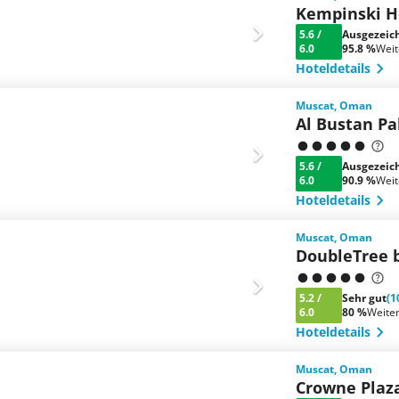
Kempinski H
5.6
/
Ausgezeic
6.0
95.8 %
Wei
Hoteldetails
Muscat, Oman
Al Bustan Pa
5.6
/
Ausgezeic
6.0
90.9 %
Wei
Hoteldetails
Muscat, Oman
DoubleTree 
5.2
/
Sehr gut
(1
6.0
80 %
Weite
Hoteldetails
Muscat, Oman
Crowne Plaz