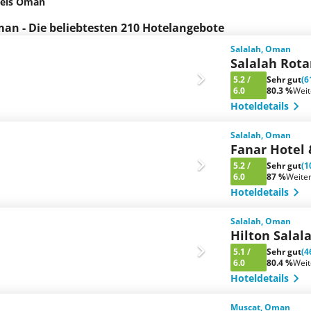
els Oman
an - Die beliebtesten 210 Hotelangebote
Salalah, Oman
Salalah Rota
5.2
/
Sehr gut
(6
6.0
80.3 %
Wei
Hoteldetails
Salalah, Oman
Fanar Hotel
5.2
/
Sehr gut
(1
6.0
87 %
Weite
Hoteldetails
Salalah, Oman
Hilton Salal
5.1
/
Sehr gut
(4
6.0
80.4 %
Wei
Hoteldetails
Muscat, Oman