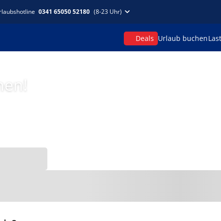
rlaubshotline
0341 65050 52180
(8-23 Uhr)
Deals
Urlaub buchen
Las
hen!