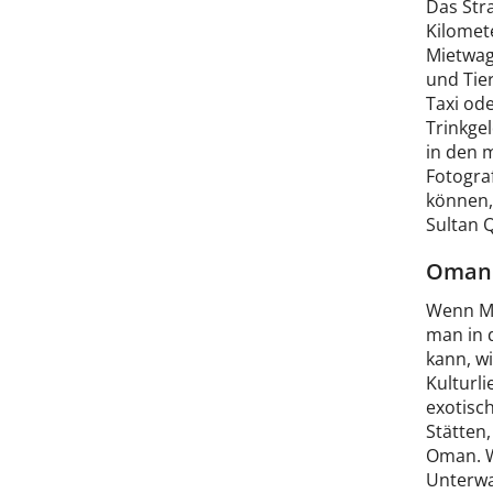
Das Stra
Kilomet
Mietwage
und Tier
Taxi od
Trinkge
in den 
Fotograf
können, 
Sultan 
Oman 
Wenn Mo
man in 
kann, w
Kulturl
exotisc
Stätten
Oman. W
Unterwa