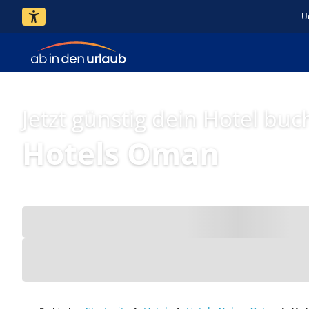
U
Jetzt günstig dein Hotel buc
Hotels Oman