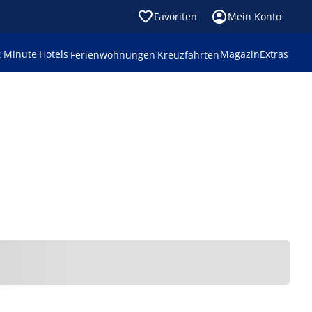
Favoriten
Mein Konto
t Minute
Hotels
Magazin
Extras
Ferienwohnungen
Kreuzfahrten