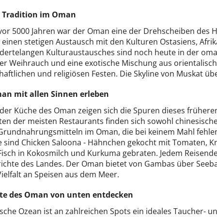
 Tradition im Oman
 vor 5000 Jahren war der Oman eine der Drehscheiben des H
 einen stetigen Austausch mit den Kulturen Ostasiens, Afri
dertelangen Kulturaustausches sind noch heute in der oman
er Weihrauch und eine exotische Mischung aus orientalisch
haftlichen und religiösen Festen. Die Skyline von Muskat über
n mit allen Sinnen erleben
der Küche des Oman zeigen sich die Spuren dieses früheren 
en der meisten Restaurants finden sich sowohl chinesische 
Grundnahrungsmitteln im Oman, die bei keinem Mahl fehlen 
e sind Chicken Saloona - Hähnchen gekocht mit Tomaten, 
 Fisch in Kokosmilch und Kurkuma gebraten. Jedem Reisende
richte des Landes. Der Oman bietet von Gambas über Seebar
Vielfalt an Speisen aus dem Meer.
ste des Oman von unten entdecken
sche Ozean ist an zahlreichen Spots ein ideales Taucher- un