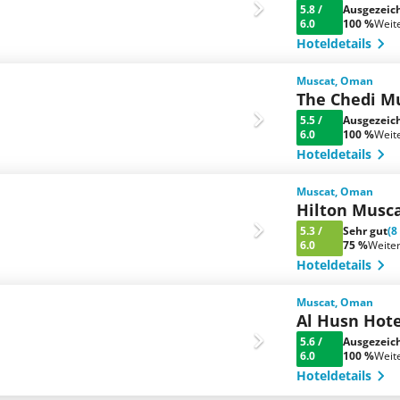
5.8
/
Ausgezeic
6.0
100 %
Weit
Hoteldetails
Muscat, Oman
The Chedi M
5.5
/
Ausgezeic
6.0
100 %
Weit
Hoteldetails
Muscat, Oman
Hilton Musca
5.3
/
Sehr gut
(8
6.0
75 %
Weite
Hoteldetails
Muscat, Oman
Al Husn Hot
5.6
/
Ausgezeic
6.0
100 %
Weit
Hoteldetails