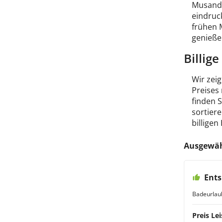
Musanda
eindruc
frühen 
genieße
Billig
Wir zeig
Preises
finden 
sortiere
billigen
Ausgewäh
Ent
Badeurlau
Preis Lei