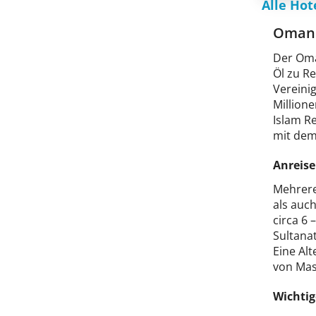
Alle Ho
Oman 
Der Oma
Öl zu R
Vereini
Million
Islam R
mit dem
Anreise
Mehrere
als auc
circa 6 
Sultanat
Eine Alt
von Mas
Wichtig