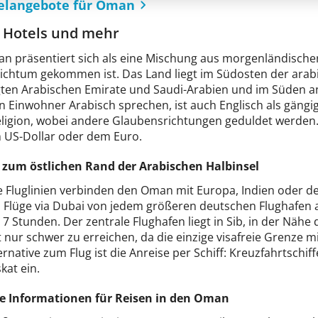
telangebote für Oman
Hotels und mehr
n präsentiert sich als eine Mischung aus morgenländische
eichtum gekommen ist. Das Land liegt im Südosten der arab
gten Arabischen Emirate und Saudi-Arabien und im Süden a
en Einwohner Arabisch sprechen, ist auch Englisch als gängi
eligion, wobei andere Glaubensrichtungen geduldet werden.
 US-Dollar oder dem Euro.
 zum östlichen Rand der Arabischen Halbinsel
 Fluglinien verbinden den Oman mit Europa, Indien oder d
h Flüge via Dubai von jedem größeren deutschen Flughafen a
– 7 Stunden. Der zentrale Flughafen liegt in Sib, in der Nä
 nur schwer zu erreichen, da die einzige visafreie Grenze 
ernative zum Flug ist die Anreise per Schiff: Kreuzfahrtsch
kat ein.
e Informationen für Reisen in den Oman