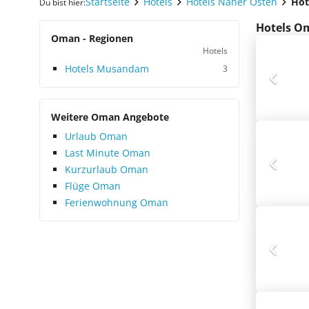
Startseite
Hotels
Hotels Naher Osten
Hot
Du bist hier:
Hotels Om
Oman - Regionen
Hotels
Hotels Musandam
3
Weitere Oman Angebote
Urlaub Oman
Last Minute Oman
Kurzurlaub Oman
Flüge Oman
Ferienwohnung Oman