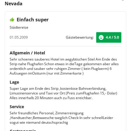
Nevada
Einfach super
Städtereise
01.05.2009
Gästebewertung:
4.4 / 5.0
Allgemein / Hotel
Sehr schoenes sauberes Hotel im aegybtischen Stiel Am Ende des
Strip nahe Flughafen Schon etwas in dieTage gekommen aber alles
ordentlich und sauber sehr ruhigen Zimmer ( kein Fluglaerm) 6
Aufzuegen imOstturm (nur mit Zimmerkarte )
Lage
Super Lage am Ende des Strip ,kostenlose Bahnverbindung,
Limusinenservice und Taxi vor Ort (Preis zumFlughafen 15,- Dolar)
Alles innerhalb 20 Minuten auch zu Fuss ereichbar.
Service
Sehr freundliches Personal, Zimmerreinigung
,Handtuecher,Bettwaesche taeglich Check-In sehr schnellLeider
sogut wie niemand deutschsprachig