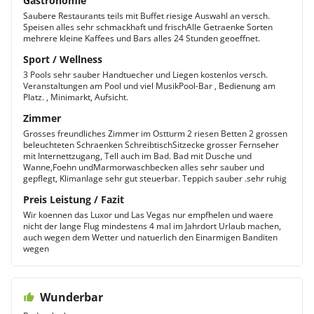
Gastronomie
Saubere Restaurants teils mit Buffet riesige Auswahl an versch.
Speisen alles sehr schmackhaft und frischAlle Getraenke Sorten
mehrere kleine Kaffees und Bars alles 24 Stunden geoeffnet.
Sport / Wellness
3 Pools sehr sauber Handtuecher und Liegen kostenlos versch.
Veranstaltungen am Pool und viel MusikPool-Bar , Bedienung am
Platz. , Minimarkt, Aufsicht.
Zimmer
Grosses freundliches Zimmer im Ostturm 2 riesen Betten 2 grossen
beleuchteten Schraenken SchreibtischSitzecke grosser Fernseher
mit Internettzugang, Tell auch im Bad. Bad mit Dusche und
Wanne,Foehn undMarmorwaschbecken alles sehr sauber und
gepflegt, Klimanlage sehr gut steuerbar. Teppich sauber .sehr ruhig
Preis Leistung / Fazit
Wir koennen das Luxor und Las Vegas nur empfhelen und waere
nicht der lange Flug mindestens 4 mal im Jahrdort Urlaub machen,
auch wegen dem Wetter und natuerlich den Einarmigen Banditen
wegen
Wunderbar