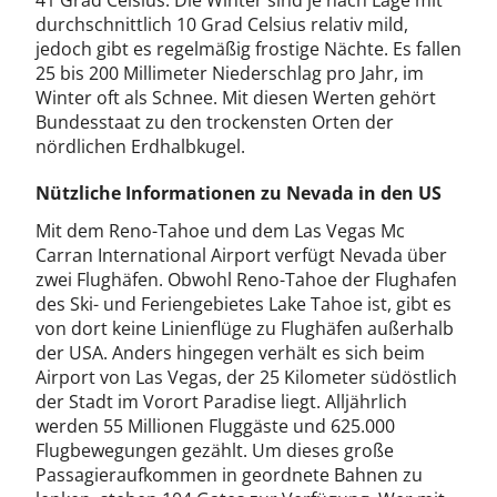
41 Grad Celsius. Die Winter sind je nach Lage mit
durchschnittlich 10 Grad Celsius relativ mild,
jedoch gibt es regelmäßig frostige Nächte. Es fallen
25 bis 200 Millimeter Niederschlag pro Jahr, im
Winter oft als Schnee. Mit diesen Werten gehört
Bundesstaat zu den trockensten Orten der
nördlichen Erdhalbkugel.
Nützliche Informationen zu Nevada in den US
Mit dem Reno-Tahoe und dem Las Vegas Mc
Carran International Airport verfügt Nevada über
zwei Flughäfen. Obwohl Reno-Tahoe der Flughafen
des Ski- und Feriengebietes Lake Tahoe ist, gibt es
von dort keine Linienflüge zu Flughäfen außerhalb
der USA. Anders hingegen verhält es sich beim
Airport von Las Vegas, der 25 Kilometer südöstlich
der Stadt im Vorort Paradise liegt. Alljährlich
werden 55 Millionen Fluggäste und 625.000
Flugbewegungen gezählt. Um dieses große
Passagieraufkommen in geordnete Bahnen zu