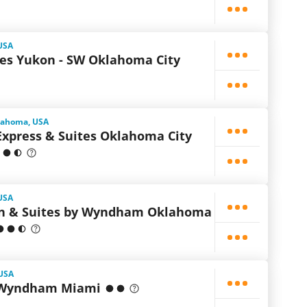
USA
tes Yukon - SW Oklahoma City
lahoma, USA
Express & Suites Oklahoma City
USA
nn & Suites by Wyndham Oklahoma
 USA
y Wyndham Miami