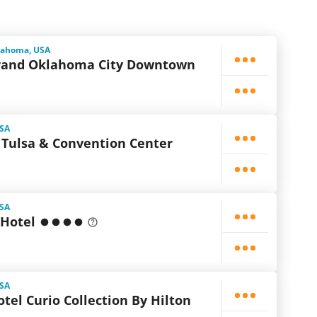
lahoma, USA
and Oklahoma City Downtown
USA
 Tulsa & Convention Center
USA
Hotel
USA
otel Curio Collection By Hilton