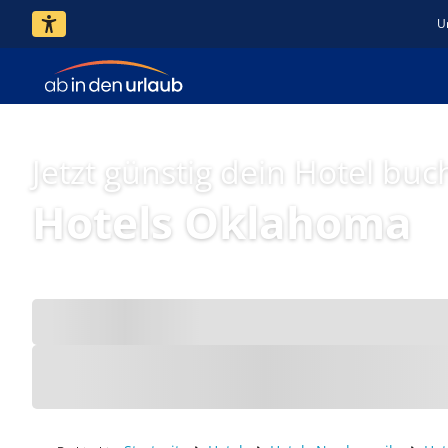
U
Jetzt günstig dein Hotel buc
Hotels Oklahoma