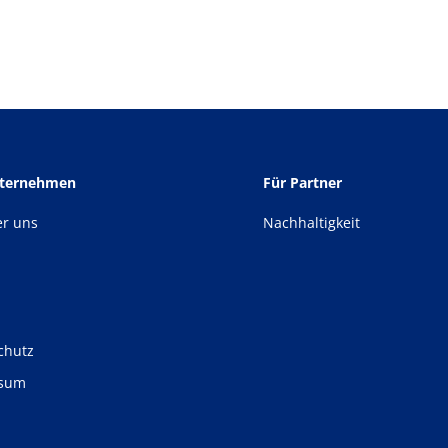
nternehmen
Für Partner
er uns
Nachhaltigkeit
chutz
ssum