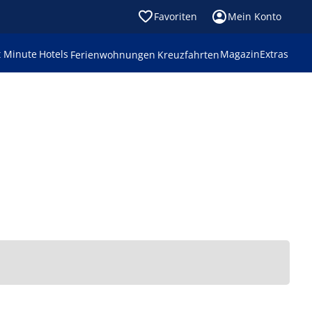
Favoriten
Mein Konto
t Minute
Hotels
Magazin
Extras
Ferienwohnungen
Kreuzfahrten