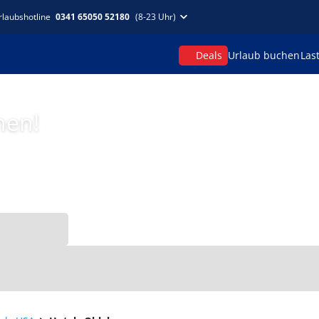
rlaubshotline
0341 65050 52180
(8-23 Uhr)
Deals
Urlaub buchen
Las
hen!