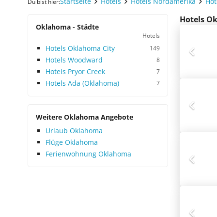
Startseite
Hotels
Hotels Nordamerika
Hot
Du bist hier:
Hotels Ok
Oklahoma - Städte
Hotels
Hotels Oklahoma City
149
Hotels Woodward
8
Hotels Pryor Creek
7
Hotels Ada (Oklahoma)
7
Weitere Oklahoma Angebote
Urlaub Oklahoma
Flüge Oklahoma
Ferienwohnung Oklahoma