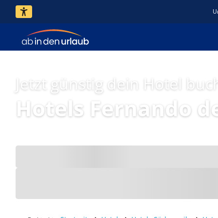
U
Jetzt günstig dein Hotel buc
Hotels Fernando d