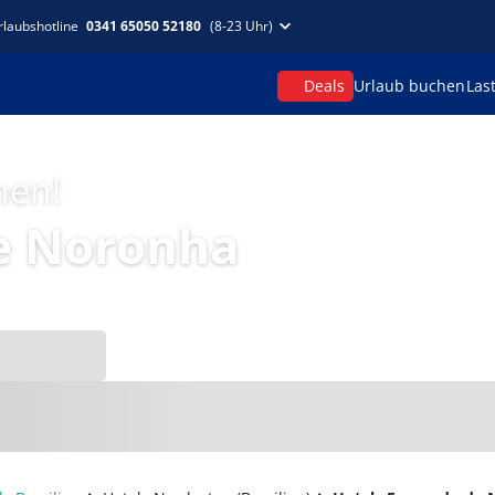
rlaubshotline
0341 65050 52180
(8-23 Uhr)
Deals
Urlaub buchen
Las
hen!
e Noronha