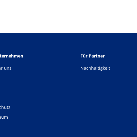
nternehmen
Für Partner
er uns
Nachhaltigkeit
chutz
ssum