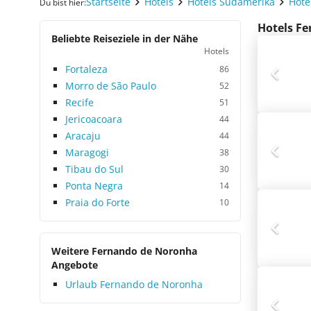
Startseite
Hotels
Hotels Südamerika
Hote
Du bist hier:
Hotels Fe
Beliebte Reiseziele in der Nähe
Hotels
Fortaleza
86
Morro de São Paulo
52
Recife
51
Jericoacoara
44
Aracaju
44
Maragogi
38
Tibau do Sul
30
Ponta Negra
14
Praia do Forte
10
Weitere Fernando de Noronha
Angebote
Urlaub Fernando de Noronha