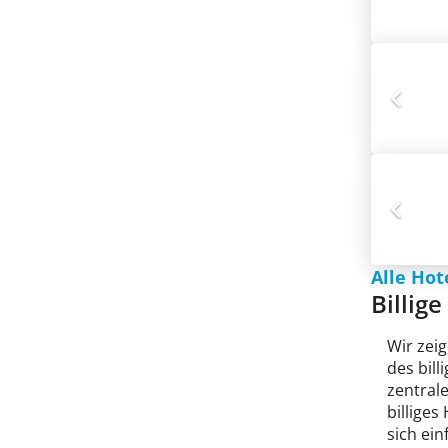
Alle Ho
Billig
Wir zeig
des bil
zentral
billiges
sich ein