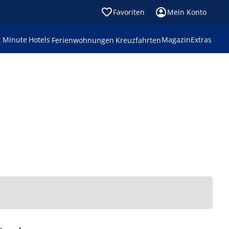
Favoriten
Mein Konto
t Minute
Hotels
Magazin
Extras
Ferienwohnungen
Kreuzfahrten