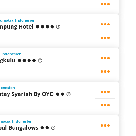
umatra, Indonesien
mpung Hotel
, Indonesien
gkulu
donesien
tay Syariah By OYO
matra, Indonesien
bul Bungalows