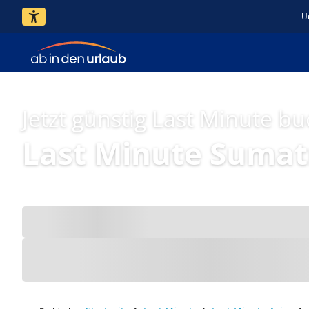
U
Jetzt günstig Last Minute b
Last Minute Sumat