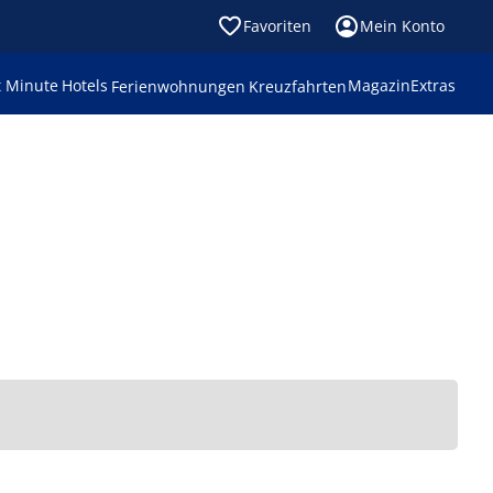
Favoriten
Mein Konto
t Minute
Hotels
Magazin
Extras
Ferienwohnungen
Kreuzfahrten