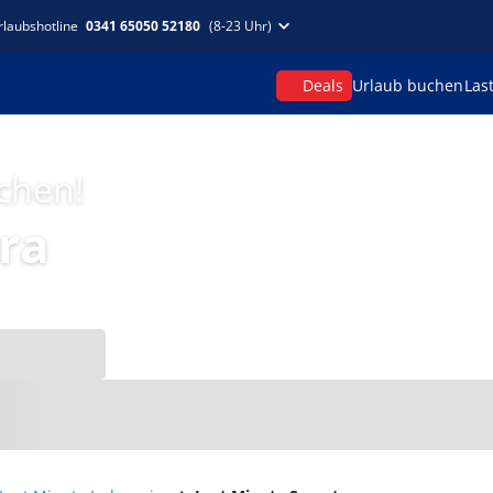
rlaubshotline
0341 65050 52180
(8-23 Uhr)
Deals
Urlaub buchen
Las
uchen!
ra