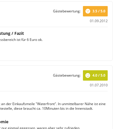
Gästebewertung:
3.5 / 5.0
01.09.2012
stung / Fazit
sbereich ist für 6 Euro ok.
Gästebewertung:
4.0 / 5.0
01.07.2010
t an der Einkaufsmeile "Waterfront". In unmittelbarer Nähe ist eine
estelle, diese braucht ca. 10Minuten bis in die Innenstadt.
omie
 nur einmal gegessen ,waren aber sehr zufrieden.