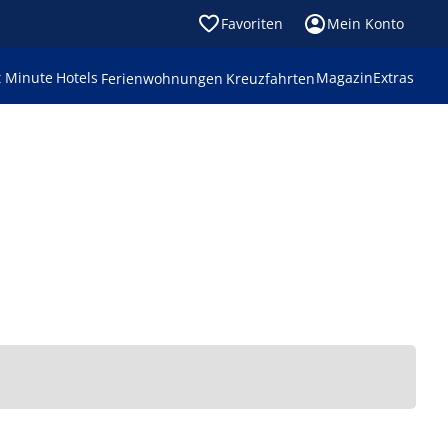
Favoriten
Mein Konto
t Minute
Hotels
Magazin
Extras
Ferienwohnungen
Kreuzfahrten