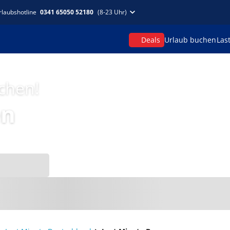
rlaubshotline
0341 65050 52180
(8-23 Uhr)
Deals
Urlaub buchen
Las
uchen!
en