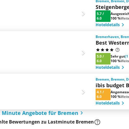
Bremen, Bremen, D
Steigenberg
5.7
/
Ausgezeic
6.0
100 %
Weit
Hoteldetails
Bremerhaven, Brem
Best Wester
5.0
/
Sehr gut
(1
6.0
100 %
Weit
Hoteldetails
Bremen, Bremen, D
ibis budget 
4.1
/
Angemess
6.0
100 %
Weit
Hoteldetails
st Minute Angebote für Bremen
lte Bewertungen zu Lastminute Bremen