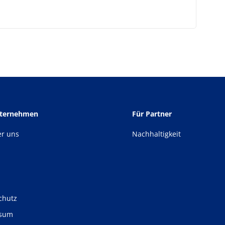
nternehmen
Für Partner
er uns
Nachhaltigkeit
chutz
ssum