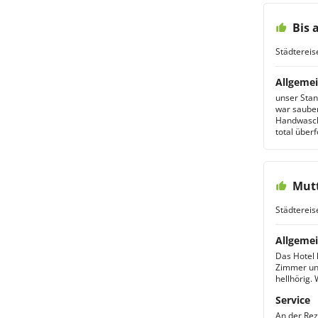
Bis 
Städtereis
Allgemei
unser Sta
war sauber
Handwaschg
total überf
Mutt
Städtereis
Allgemei
Das Hotel 
Zimmer und
hellhörig.
Service
An der Rez