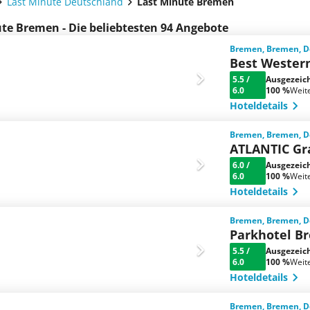
Last Minute Deutschland
Last Minute Bremen
te Bremen - Die beliebtesten 94 Angebote
Bremen, Bremen, D
Best Western
5.5
/
Ausgezeic
6.0
100 %
Weit
Hoteldetails
Bremen, Bremen, D
ATLANTIC Gr
6.0
/
Ausgezeic
6.0
100 %
Weit
Hoteldetails
Bremen, Bremen, D
Parkhotel B
5.5
/
Ausgezeic
6.0
100 %
Weit
Hoteldetails
Bremen, Bremen, D