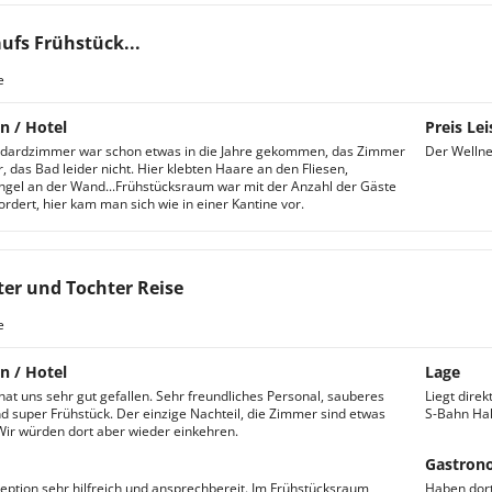
aufs Frühstück...
e
n / Hotel
Preis Lei
ndardzimmer war schon etwas in die Jahre gekommen, das Zimmer
Der Wellnes
, das Bad leider nicht. Hier klebten Haare an den Fliesen,
el an der Wand...Frühstücksraum war mit der Anzahl der Gäste
ordert, hier kam man sich wie in einer Kantine vor.
er und Tochter Reise
e
n / Hotel
Lage
hat uns sehr gut gefallen. Sehr freundliches Personal, sauberes
Liegt direk
 super Frühstück. Der einzige Nachteil, die Zimmer sind etwas
S-Bahn Halt
 Wir würden dort aber wieder einkehren.
Gastron
eption sehr hilfreich und ansprechbereit. Im Frühstücksraum
Haben dort