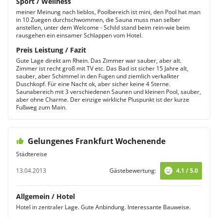
Sport / Wellness
meiner Meinung nach lieblos, Poolbereich ist mini, den Pool hat man
in 10 Zuegen durchschwommen, die Sauna muss man selber
anstellen, unter dem Welcome - Schild stand beim rein-wie beim
rausgehen ein einsamer Schlappen vom Hotel.
Preis Leistung / Fazit
Gute Lage direkt am Rhein. Das Zimmer war sauber, aber alt.
Zimmer ist recht groß mit TV etc. Das Bad ist sicher 15 Jahre alt,
sauber, aber Schimmel in den Fugen und ziemlich verkalkter
Duschkopf. Für eine Nacht ok, aber sicher keine 4 Sterne.
Saunabereich mit 3 verschiedenen Saunen und kleinen Pool, sauber,
aber ohne Charme. Der einzige wirkliche Pluspunkt ist der kurze
Fußweg zum Main.
Gelungenes Frankfurt Wochenende
Städtereise
13.04.2013
Gästebewertung:
4.1 / 5.0
Allgemein / Hotel
Hotel in zentraler Lage. Gute Anbindung. Interessante Bauweise.