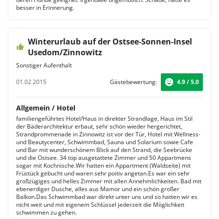
besser in Erinnerung.
Winterurlaub auf der Ostsee-Sonnen-Insel
Usedom/Zinnowitz
Sonstiger Aufenthalt
01.02.2015
Gästebewertung:
4.9 / 5.0
Allgemein / Hotel
familiengeführtes Hotel/Haus in direkter Strandlage, Haus im Stil
der Bäderarchitektur erbaut, sehr schön wieder hergerichtet,
Strandprommenade in Zinnowitz ist vor der Tür, Hotel mit Wellness-
und Beautycenter, Schwimmbad, Sauna und Solarium sowie Cafe
und Bar mit wunderschönem Blick auf den Strand, die Seebrücke
und die Ostsee. 34 top ausgetattete Zimmer und 50 Appartmens
sogar mit Kochnische.Wir hatten ein Appartment (Waldseite) mit
Früstück gebucht und waren sehr poitiv angetan.Es war ein sehr
großzügiges und helles Zimmer mit allen Annehmlichkeiten. Bad mit
ebenerdiger Dusche, alles aus Mamor und ein schön großer
Balkon.Das Schwimmbad war direkt unter uns und so hatten wir es
nicht weit und mit eigenem Schlüssel jederzeit die Möglichkeit
schwimmen zu gehen.