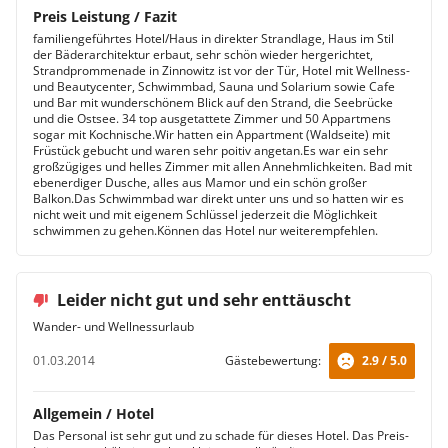
Preis Leistung / Fazit
familiengeführtes Hotel/Haus in direkter Strandlage, Haus im Stil
der Bäderarchitektur erbaut, sehr schön wieder hergerichtet,
Strandprommenade in Zinnowitz ist vor der Tür, Hotel mit Wellness-
und Beautycenter, Schwimmbad, Sauna und Solarium sowie Cafe
und Bar mit wunderschönem Blick auf den Strand, die Seebrücke
und die Ostsee. 34 top ausgetattete Zimmer und 50 Appartmens
sogar mit Kochnische.Wir hatten ein Appartment (Waldseite) mit
Früstück gebucht und waren sehr poitiv angetan.Es war ein sehr
großzügiges und helles Zimmer mit allen Annehmlichkeiten. Bad mit
ebenerdiger Dusche, alles aus Mamor und ein schön großer
Balkon.Das Schwimmbad war direkt unter uns und so hatten wir es
nicht weit und mit eigenem Schlüssel jederzeit die Möglichkeit
schwimmen zu gehen.Können das Hotel nur weiterempfehlen.
Leider nicht gut und sehr enttäuscht
Wander- und Wellnessurlaub
01.03.2014
Gästebewertung:
2.9 / 5.0
Allgemein / Hotel
Das Personal ist sehr gut und zu schade für dieses Hotel. Das Preis-