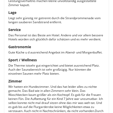
Leistungsverhältnis machen kleine unvollständig ausgestattete
Zimmer kaputt.
Lage
Liegt sehr günstig nir getrennt durch die Strandprommenade vom
langen sauberen Sandstrand entfernt.
Service
Das Personal ist das Beste am Hotel. Andere und vor allem bessere
Hotels würden sich glücklich dafür schätzen und es mehr verdient.
Gastronomie
Gute Küche u d ausreichend Angebot im Abend- und Morgenbuffet.
Sport / Wellness
Die Therme istsehr gut eingerichtet und bietet ausreichend Platz.
Auch der Saunabereich ist sehr großzügig. Nur könnten die
einzelnen Saunen mehr Platz bieten.
Zimmer
Wir hatten ein Hundezimmer. Und das hat leider alles zu nichte
gemacht. Das Bad wie in allen Zimmern sehr klein. Das
Waschbecken kaum größer als ein Kochtopf. Es gab für die Frauen
keinen Fön. Die Aufbettung für ein Kind 7 Jahre war unzumutbar. Ich
selbst konnte nicht mal drauf sitzen ohne das mir was weh tat. Und
es gab bis auf die Flurgarderobe keine Möglichkeiten etwa zu
verstauen. Auch nicht in Nachtschränken, da nicht vorhanden.Durch