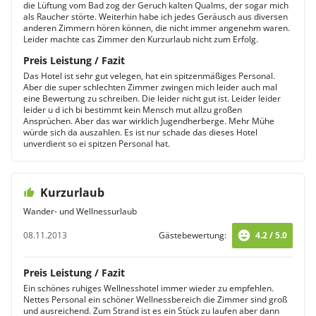
die Lüftung vom Bad zog der Geruch kalten Qualms, der sogar mich
als Raucher störte. Weiterhin habe ich jedes Geräusch aus diversen
anderen Zimmern hören können, die nicht immer angenehm waren.
Leider machte cas Zimmer den Kurzurlaub nicht zum Erfolg.
Preis Leistung / Fazit
Das Hotel ist sehr gut velegen, hat ein spitzenmäßiges Personal.
Aber die super schlechten Zimmer zwingen mich leider auch mal
eine Bewertung zu schreiben. Die leider nicht gut ist. Leider leider
leider u d ich bi bestimmt kein Mensch mut allzu großen
Ansprüchen. Aber das war wirklich Jugendherberge. Mehr Mühe
würde sich da auszahlen. Es ist nur schade das dieses Hotel
unverdient so ei spitzen Personal hat.
Kurzurlaub
Wander- und Wellnessurlaub
08.11.2013
Gästebewertung:
4.2 / 5.0
Preis Leistung / Fazit
Ein schönes ruhiges Wellnesshotel immer wieder zu empfehlen.
Nettes Personal ein schöner Wellnessbereich die Zimmer sind groß
und ausreichend. Zum Strand ist es ein Stück zu laufen aber dann