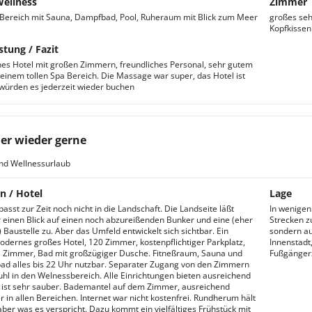
Wellness
Zimmer
Bereich mit Sauna, Dampfbad, Pool, Ruheraum mit Blick zum Meer
großes se
Kopfkissen
stung / Fazit
es Hotel mit großen Zimmern, freundliches Personal, sehr gutem
einem tollen Spa Bereich. Die Massage war super, das Hotel ist
 würden es jederzeit wieder buchen
r wieder gerne
nd Wellnessurlaub
n / Hotel
Lage
asst zur Zeit noch nicht in die Landschaft. Die Landseite läßt
In wenigen
r einen Blick auf einen noch abzureißenden Bunker und eine (eher
Strecken z
) Baustelle zu. Aber das Umfeld entwickelt sich sichtbar. Ein
sondern au
dernes großes Hotel, 120 Zimmer, kostenpflichtiger Parkplatz,
Innenstadt
 Zimmer, Bad mit großzügiger Dusche. Fitneßraum, Sauna und
Fußgänger
d alles bis 22 Uhr nutzbar. Separater Zugang von den Zimmern
uhl in den Welnessbereich. Alle Einrichtungen bieten ausreichend
es ist sehr sauber. Bademantel auf dem Zimmer, ausreichend
 in allen Bereichen. Internet war nicht kostenfrei. Rundherum hält
aber was es verspricht. Dazu kommt ein vielfältiges Frühstück mit