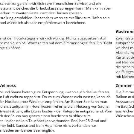
nschränkungen, ein wirklich sehr freundlicher Service, und ein
staurant welches die Urlaubskasse sprengen kann. Man kann aber
lecker im zweiten Restaurant des Hauses speisen.
estellung empfohlen - besonders wenn es mit Blick zum Hafen sein
Hotel würde ich als sehr empfehlenswert bezeichnen.
Gastron
e ist der Hotelkategorie wirklich würdig. Nichts auszusetzen. Auf
Zwei Resta
d man auch bei Wartezeiten auf dem Zimmer angerufen. Ein "Geht
entspreche
nie zu hören.
welches mo
Abend empf
Karte ist v
auf Nachba
die nicht i
vielfältig
mit kleine
Wellness
Zimmer
ool und Sauna bieten gute Entspannung - wenn auch das Laufen an
Die Zimmer
n Luft nicht zu toppen ist. Da es zum Wasser nicht weit ist, kann ich
Balkon in 
der Nordsee trotz Wind nur empfehlen. Am Banter See kann man
Ausstattun
aufen. Stadtplan im Hotel kostenfrei erhältlich. Nutzung von Sauna,
im Bad, Sc
itness inklusiv, alle Extras kosten - der Kategorie entsprechend. Vom
ausreichen
h der Sauna aus gibt es einen herrlichen Ausblick zum
Wünsche o
t. Leider ist kein Tauchbecken vorhanden. Pool hat 28 Grad und
eher kühl. Sandstrand ist in Hotelnähe nicht vorhanden nur
. Baden am Banter See möglich.