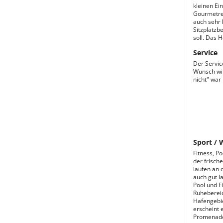
kleinen Ei
Gourmetre
auch sehr 
Sitzplatzb
soll. Das 
Service
Der Servic
Wunsch wir
nicht" war 
Sport / 
Fitness, P
der frische
laufen an 
auch gut l
Pool und F
Ruhebereic
Hafengebie
erscheint 
Promenade