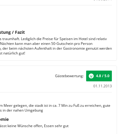
stung / Fazit
s traumhaft. Lediglich die Preise für Speisen im Hotel sind relativ
 Nächten kann man aber einen 50-Gutschein pro Person
der beim nächsten Aufenthalt in der Gastronomie genutzt werden
st natürlich gut!
Gästebewertung:
4.8 / 5.0
01.11.2013
 Meer gelegen, die stadt ist in ca. 7 Min zu Fuß zu erreichen, gute
ts in der nahen Umgebung
omie
lässt keine Wünsche offen, Essen sehr gut