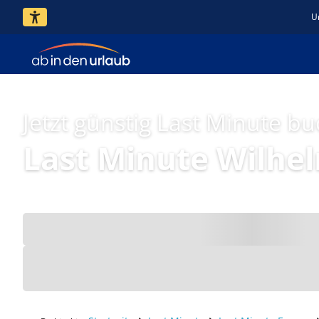
U
Jetzt günstig Last Minute b
Last Minute Wilhe