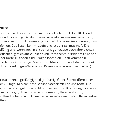
omie
urants. Ein davon Gourmet mit Sternekoch. Herrlicher Blick, und
nde Einrichtung. Da sitzt man eher allein. Im zweiten Restaurant,
rgens auch zum Frühstück genutzt wird, ist eine Reservierung zum
ohlen. Das Essen kommt zügig und ist sehr schmackhaft. Die
ielfältig und, wenn auch nicht von uns genutzt so doch aber sichtbar
rtischen, gibt es auf Wunsch auch Portionen für Kinder mit Speisen
n der Karte zu finden sind. Fragen lohnt sich. Dazu kommt ein
es Frühstück (z.B. riesige Auswahl an Müslisorten und Marmeladen)
n Einschränkungen (Wurst- und Käseaufschnitt eher bescheiden).
 waren recht großzügig und geräumig. Guter Flachbildfernseher,
der 2. Etage, Minibar, Safe, Wasserkocher mit Tee und Kaffe. Die
g war wirklich gut. Flasche Mineralwasser zur Begrüßung. Ein Föhn
hminkspiegel, dazu auch ein Bademantel, Hauspantoffeln,
d Handtücher, die üblichen Badaccessoirs - auch hier blieben keine
ffen.