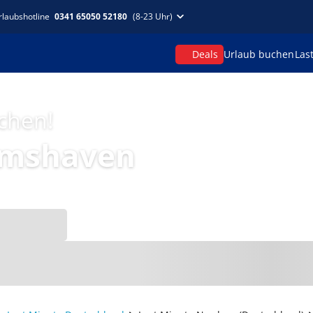
rlaubshotline
0341 65050 52180
(8-23 Uhr)
Deals
Urlaub buchen
Las
uchen!
lmshaven