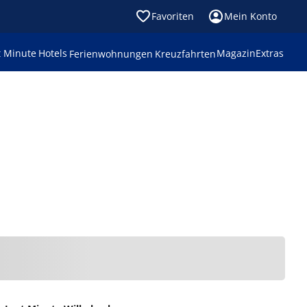
Favoriten
Mein Konto
t Minute
Hotels
Magazin
Extras
Ferienwohnungen
Kreuzfahrten