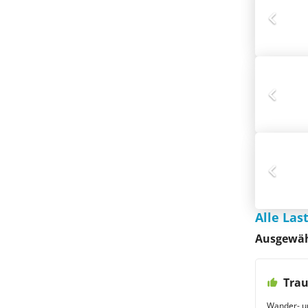
Alle La
Ausgewäh
Tra
Wander- u