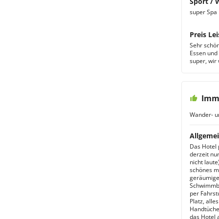
Sport / 
super Spa 
Preis Lei
Sehr schön
Essen und 
super, wir
Imme
Wander- u
Allgemei
Das Hotel p
derzeit nu
nicht laute
schönes mo
geräumige
Schwimmba
per Fahrst
Platz, all
Handtücher
das Hotel 