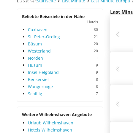
Startseite
Last Minute
Last Minute Europa
Du bist hier:
Last Minu
Beliebte Reiseziele in der Nähe
Hotels
Cuxhaven
30
St. Peter-Ording
21
Büsum
20
Westerland
20
Norden
11
Husum
9
Insel Helgoland
9
Bensersiel
8
Wangerooge
8
Schillig
7
Weitere Wilhelmshaven Angebote
Urlaub Wilhelmshaven
Hotels Wilhelmshaven