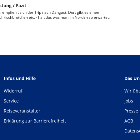
stung / Fazit
empfiehlt sich der Trip nach Dangast. Dort gibt es einen
, Fischbrötchen etc. - halt das was man im Norden so erwartet.
Infos und Hilfe
Das U
Widerruf
Wir üb
Service
Jobs
Reiseveranstalter
Presse
Erklärung zur Barrierefreiheit
AGB
Datens