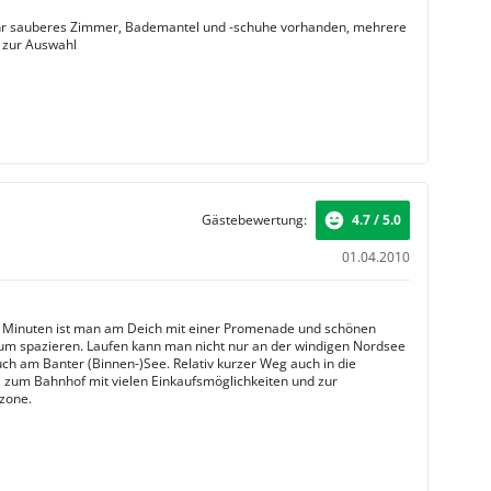
hr sauberes Zimmer, Bademantel und -schuhe vorhanden, mehrere
 zur Auswahl
Gästebewertung:
4.7 / 5.0
01.04.2010
 Minuten ist man am Deich mit einer Promenade und schönen
um spazieren. Laufen kann man nicht nur an der windigen Nordsee
ch am Banter (Binnen-)See. Relativ kurzer Weg auch in die
, zum Bahnhof mit vielen Einkaufsmöglichkeiten und zur
zone.