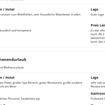
n / Hotel
Lage
, rundum zum Wohlfühlen, sehr freundliche Mitarbeiter in allen
Gute Lage
Preis Lei
freundlich und kompetent
Es war alle
hoch. Ab 2
bekommen, 
kann: das i
henendurlaub
nd Wellnessurlaub
n / Hotel
Lage
es Hotel, großer Spa Bereich, gutes Restaurant, große saubere
sehr nah am
icht am Meer
Restauran
Gastron
liches Personal, Sauberkeit top
Frühstück 