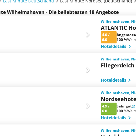
Last Minute Deutschland
Last Minute Nordsee (Deutschland)
te Wilhelmshaven - Die beliebtesten 18 Angebote
Wilhelmshaven, Ni
ATLANTIC Ho
4.0
/
Angemess
6.0
100 %
Weit
Hoteldetails
Wilhelmshaven, Ni
Fliegerdeich
Hoteldetails
Wilhelmshaven, Ni
Nordseehote
4.9
/
Sehr gut
(2
6.0
100 %
Weit
Hoteldetails
Wilhelmshaven, Ni