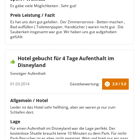
Es gäbe viele Möglichkeiten . Sehr gut!
Preis Leistung / Fazit
Es hat uns dort gut gefallen . Der Zimmerservice - Betten machen ,
Bad auffüllen ( Toilettenpapier, Handtücher ) waren nicht gut . Die
Sauberkeit insgesamt war gut. Wir haben uns gut aufgehoben
gefühlt.
Hotel gebucht für 4 Tage Aufenthalt im
Disneyland
Sonstiger Aufenthalt
01.03.2014
Gästebewertung:
2.9 / 5.0
Allgemein / Hotel
Leider ist das Hotel sehr hellhörig, aber wir waren ja nur zum
Schlafen dort.
Lage
Für einen Aufenthalt im Disneyland war die Lage perfekt. Der
kostenlose Shuttle braucht keine 10 Minuten zu dem Park. Für nicht-
Park-Besucher ist es eher nicht geeignet. Weit und breit nur ein paar