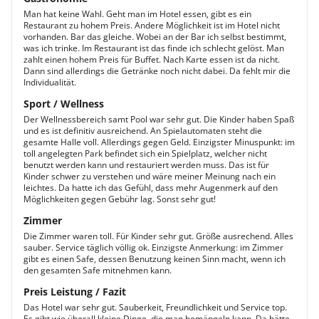
Man hat keine Wahl. Geht man im Hotel essen, gibt es ein
Restaurant zu hohem Preis. Andere Möglichkeit ist im Hotel nicht
vorhanden. Bar das gleiche. Wobei an der Bar ich selbst bestimmt,
was ich trinke. Im Restaurant ist das finde ich schlecht gelöst. Man
zahlt einen hohem Preis für Buffet. Nach Karte essen ist da nicht.
Dann sind allerdings die Getränke noch nicht dabei. Da fehlt mir die
Individualität.
Sport / Wellness
Der Wellnessbereich samt Pool war sehr gut. Die Kinder haben Spaß
und es ist definitiv ausreichend. An Spielautomaten steht die
gesamte Halle voll. Allerdings gegen Geld. Einzigster Minuspunkt: im
toll angelegten Park befindet sich ein Spielplatz, welcher nicht
benutzt werden kann und restauriert werden muss. Das ist für
Kinder schwer zu verstehen und wäre meiner Meinung nach ein
leichtes. Da hatte ich das Gefühl, dass mehr Augenmerk auf den
Möglichkeiten gegen Gebühr lag. Sonst sehr gut!
Zimmer
Die Zimmer waren toll. Für Kinder sehr gut. Größe ausrechend. Alles
sauber. Service täglich völlig ok. Einzigste Anmerkung: im Zimmer
gibt es einen Safe, dessen Benutzung keinen Sinn macht, wenn ich
den gesamten Safe mitnehmen kann.
Preis Leistung / Fazit
Das Hotel war sehr gut. Sauberkeit, Freundlichkeit und Service top.
Es gibt wie überall kleine Dinge, die man bemängeln kann. Da hätte