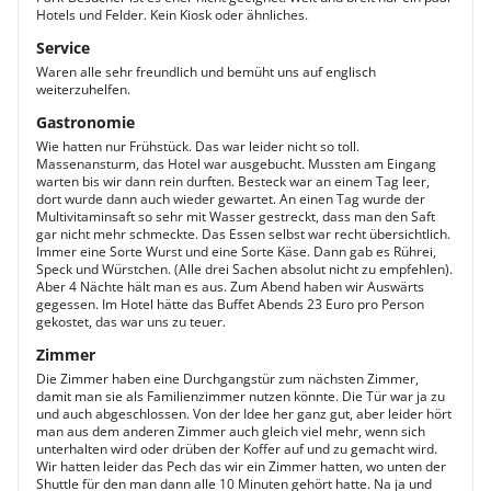
Hotels und Felder. Kein Kiosk oder ähnliches.
Service
Waren alle sehr freundlich und bemüht uns auf englisch
weiterzuhelfen.
Gastronomie
Wie hatten nur Frühstück. Das war leider nicht so toll.
Massenansturm, das Hotel war ausgebucht. Mussten am Eingang
warten bis wir dann rein durften. Besteck war an einem Tag leer,
dort wurde dann auch wieder gewartet. An einen Tag wurde der
Multivitaminsaft so sehr mit Wasser gestreckt, dass man den Saft
gar nicht mehr schmeckte. Das Essen selbst war recht übersichtlich.
Immer eine Sorte Wurst und eine Sorte Käse. Dann gab es Rührei,
Speck und Würstchen. (Alle drei Sachen absolut nicht zu empfehlen).
Aber 4 Nächte hält man es aus. Zum Abend haben wir Auswärts
gegessen. Im Hotel hätte das Buffet Abends 23 Euro pro Person
gekostet, das war uns zu teuer.
Zimmer
Die Zimmer haben eine Durchgangstür zum nächsten Zimmer,
damit man sie als Familienzimmer nutzen könnte. Die Tür war ja zu
und auch abgeschlossen. Von der Idee her ganz gut, aber leider hört
man aus dem anderen Zimmer auch gleich viel mehr, wenn sich
unterhalten wird oder drüben der Koffer auf und zu gemacht wird.
Wir hatten leider das Pech das wir ein Zimmer hatten, wo unten der
Shuttle für den man dann alle 10 Minuten gehört hatte. Na ja und