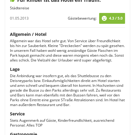
Für Kinder ist das Hotel ein Traum.
Städtereise
01.05.2013
Gästebewertung:
4.3 / 5.0
Allgemein / Hotel
Allgemein war das Hotel sehr gut. Von Service über Freundlichkeit
bis hin zur Sauberkeit. Kleine "Dreckecken" werden zu spät gesehen.
In unserem Fall haben wohl wenig anständige Gäste Flaschen im
Park kaputt gemacht und diese waren morgens eben noch da. Sonst
alles schick. Die Vielzahl der Urlauber wird super abgefertigt.
Lage
Die Anbindung war insofern gut, als das Shuttlebusse zu den
Deisneyparks bzw. Einkaufsmöglichkeiten direkt am Hotel starten
und amn schnell und bequem überall hin kommt. In Hochzeiten sind
gerade die Busse zu den Parks allerdings sehr voll. Zu Restaurants
und Bars kann man ebenfalls mit den Bussen fahren, weil vor den
Parks ohne Eintritt eine ganze STraße Attraktionen sind. Im Hotel hat
man außerdem Restaurant und Bar.
Service
Stets Augenmerk auf Gäste, Kinderfreundlichkeit, ausreichend
Personal. Alles TOP
Gastronomie